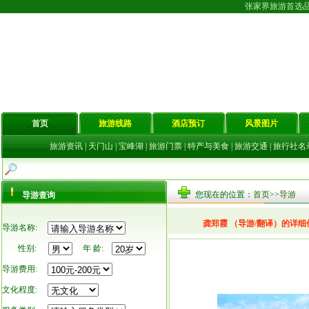
张家界旅游首选
首页
旅游线路
酒店预订
风景图片
旅游资讯
|
天门山
|
宝峰湖
|
旅游门票
|
特产与美食
|
旅游交通
|
旅行社名
您现在的位置：
首页
>>
导游
导游查询
龚郑霞 （导游/翻译）的详细
导游名称:
性别:
年 龄:
导游费用:
文化程度: