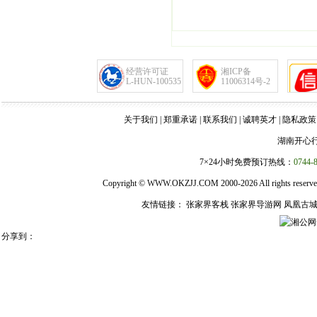
经营许可证
湘ICP备
L-HUN-100535
11006314号-2
关于我们
|
郑重承诺
|
联系我们
|
诚聘英才
|
隐私政策
湖南开心
7×24小时免费预订热线：
0744-
Copyright ©
WWW.OKZJJ.COM
2000-2026 All right
友情链接：
张家界客栈
张家界导游网
凤凰古
湘公网安
分享到：