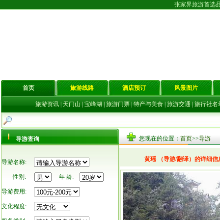
张家界旅游首选
首页
旅游线路
酒店预订
风景图片
旅游资讯
|
天门山
|
宝峰湖
|
旅游门票
|
特产与美食
|
旅游交通
|
旅行社名
您现在的位置：
首页
>>
导游
导游查询
黄瑶 （导游/翻译）的详细信
导游名称:
性别:
年 龄:
导游费用:
文化程度: