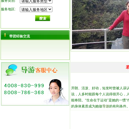
服务类别:
服务地区:
带团经验交流
开朗、活泼、好动，短发时曾被人误
说，人多时能跟每个人说得很开心，
能奉陪。“生命在于运动”是她的一惯
的身体素质成为她做
导游
的有利条件。