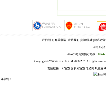
经营许可证
湘ICP备
L-HUN-100535
11006314号-2
关于我们
|
郑重承诺
|
联系我们
|
诚聘英才
|
隐私政策
湖南开心
7×24小时免费预订热线：
0744-
Copyright ©
WWW.OKZJJ.COM
2000-2026 All right
友情链接：
张家界客栈
张家界导游网
凤凰古
湘公网安
分享到：