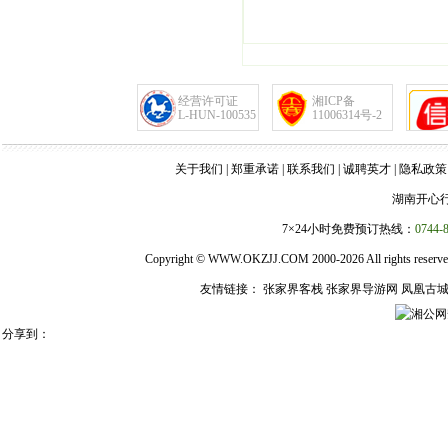
经营许可证
湘ICP备
L-HUN-100535
11006314号-2
关于我们
|
郑重承诺
|
联系我们
|
诚聘英才
|
隐私政策
湖南开心
7×24小时免费预订热线：
0744-
Copyright ©
WWW.OKZJJ.COM
2000-2026 All right
友情链接：
张家界客栈
张家界导游网
凤凰古
湘公网安
分享到：