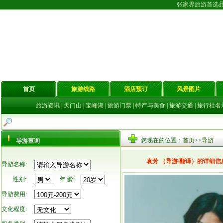
张家界旅游首选
首页
旅游线路
酒店预订
风景图片
旅游资讯
|
天门山
|
宝峰湖
|
旅游门票
|
特产与美食
|
旅游交通
|
旅行社名
您现在的位置：
首页
>>
导游
导游查询
袁芳 （导游/翻译）的详细信
导游名称:
性别:
年 龄:
导游费用:
文化程度: