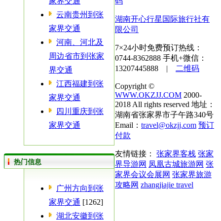
家界交通
码
云南贵州到张
湖南开心行星国际旅行社有
家界交通
限公司
河南、河北及
7×24小时免费预订热线：
周边省市到张家
0744-8362888
手机+微信：
13207445888 |
二维码
界交通
江西福建到张
Copyright ©
WWW.OKZJJ.COM
2000-
家界交通
2018 All rights reserved 地址：
四川重庆到张
湖南省张家界市子午路340号
家界交通
Email：
travel@okzjj.com
预订
付款
友情链接：
张家界客栈
张家
热门信息
界导游网
凤凰古城旅游网
张
家界会议会展网
张家界旅游
攻略网
zhangjiajie travel
广州方向到张
家界交通
[1262]
湖北安徽到张