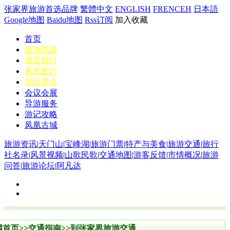
张家界旅游首选品牌
繁體中文
ENGLISH
FRENCEH
日本語
Google地图
Baidu地图
Rss订阅
加入收藏
首页
旅游线路
酒店预订
风景图片
景区景点
会议会展
导游服务
游记攻略
凤凰古城
旅游资讯
|
天门山
|
宝峰湖
|
旅游门票
|
特产与美食
|
旅游交通
|
旅行
社名录
|
风景视频
|
山歌民歌
|
交通地图
|
游客反馈
|
市情概况
|
旅游
问答
|
旅游论坛
|
阿凡达
网首页
>>
交通指南
>>
到张家界旅游交通