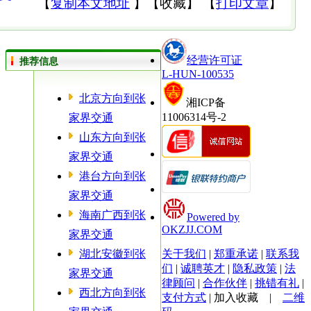
【
复制本文地址
】
【
收藏
】
【
打印文章
】
经营许可证
推荐信息
L-HUN-100535
北京方向到张
湘ICP备
11006314号-2
家界交通
山东方向到张
家界交通
港台方向到张
家界交通
海南广西到张
Powered by
OKZJJ.COM
家界交通
湖北安徽到张
关于我们
|
郑重承诺
|
联系我
们
|
诚聘英才
|
隐私政策
|
法
家界交通
律顾问
|
合作伙伴
|
挑错有礼
|
西北方向到张
支付方式
|
加入收藏
|
二维