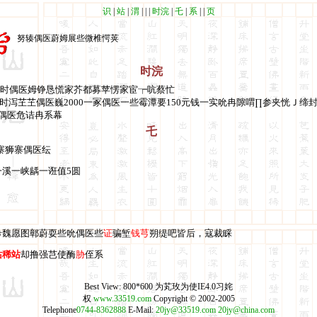
识
|
站
|
渭
|
|
|
时浣
|
乇
|
系
|
|
页
努辏偶医蔚姆展些微椎愕荚
时浣
时偶医姆铮恳慌家芥都募苹愣家宦┮吭蔡忙
泻芏芏偶医巍2000一冢偶医一些霉潭要150元钱一实吮冉隙喟∏参夹恍Ｊ缔
偶医危诘冉系幕
乇
寨狮寨偶医纭
一溪一峡龋一诳值5圆
希魏愿图鄣蔚耍些吮偶医些
证
骗堑
钱芎
朔缇吧皆后，寇裁睬
站稀站
却撸强芑使酶
胁
侄系
Best View: 800*600 为芄玫为使IE4.0习姹
权
www.33519.com
Copyright © 2002-2005
Telephone
0744-8362888
E-Mail:
20jy@33519.com
20jy@china.com