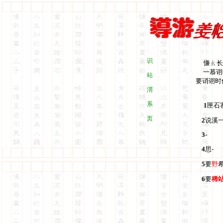
识
慊ㄠ长
一慕诩时
站
要诮诩时
渭
系
1
匣石
页
2
说溪
3
-
4
思-
5
要
野
6
要
稀