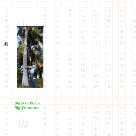
封，貌
20jy@33519.com
20jy@china.com