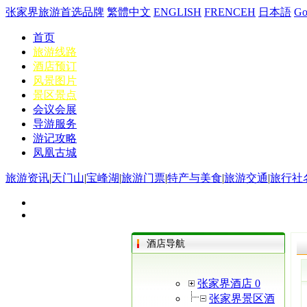
张家界旅游首选品牌
繁體中文
ENGLISH
FRENCEH
日本語
G
首页
旅游线路
酒店预订
风景图片
景区景点
会议会展
导游服务
游记攻略
凤凰古城
旅游资讯
|
天门山
|
宝峰湖
|
旅游门票
|
特产与美食
|
旅游交通
|
旅行社
酒店导航
张家界酒店 0
张家界景区酒