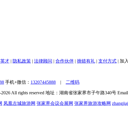
聘英才
|
隐私政策
|
法律顾问
|
合作伙伴
|
挑错有礼
|
支付方式
|
加
88
手机+微信：
13207445888
|
二维码
0-2026 All rights reserved 地址：湖南省张家界市子午路340号 Emai
网
凤凰古城旅游网
张家界会议会展网
张家界旅游攻略网
zhangjiaj