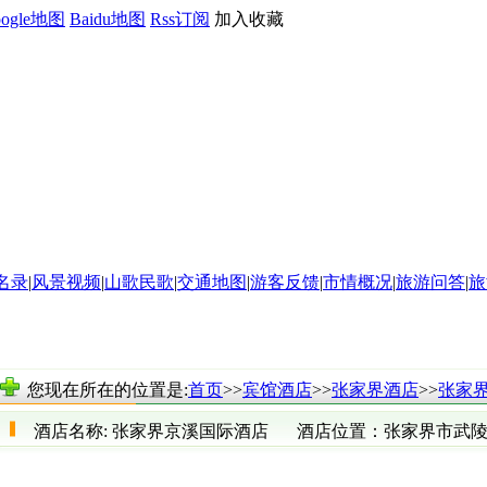
oogle地图
Baidu地图
Rss订阅
加入收藏
名录
|
风景视频
|
山歌民歌
|
交通地图
|
游客反馈
|
市情概况
|
旅游问答
|
旅
您现在所在的位置是:
首页
>>
宾馆酒店
>>
张家界酒店
>>
张家
酒店名称:
张家界京溪国际酒店
酒店位置：
张家界市武