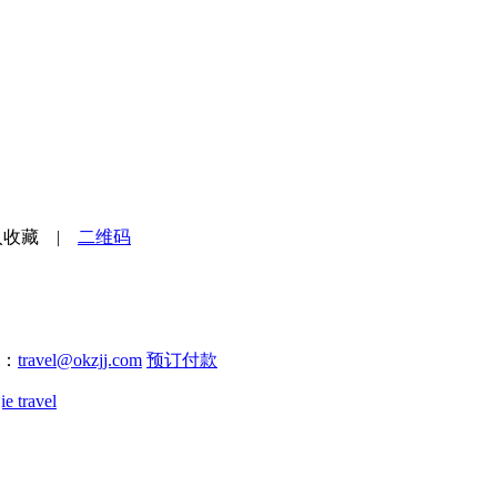
入收藏
|
二维码
l：
travel@okzjj.com
预订付款
ie travel