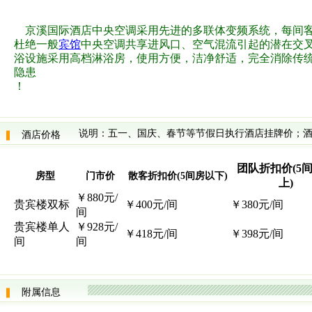
京溪国际酒店中央空调采用先进的多联体变频系统，每间客
杜绝一般
宾馆
中央空调共享进风口、空气混流引起的潜在交
浴设施采用高档淋浴房，使用方便，洁净舒适，完全消除传
隐患
！
说明：五一、国庆、春节等节假日执行酒店挂牌价；酒
酒店价格
团队折扣价(5
房型
门市价
散客折扣价(5间房以下)
上)
￥880元/
贵宾楼双标
￥400元/间
￥380元/间
间
贵宾楼单人
￥928元/
￥418元/间
￥398元/间
间
间
附属信息