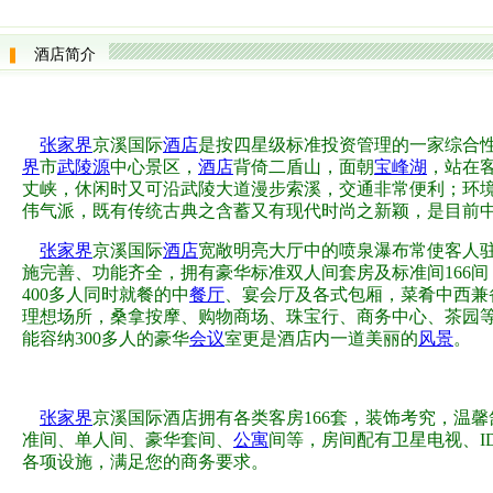
酒店简介
张家界
京溪国际
酒店
是按四星级标准投资管理的一家综合
界
市
武陵源
中心景区，
酒店
背倚二盾山，面朝
宝峰湖
，站在
丈峡，休闲时又可沿武陵大道漫步索溪，交通非常便利；环
伟气派，既有传统古典之含蓄又有现代时尚之新颖，是目前
张家界
京溪国际
酒店
宽敞明亮大厅中的喷泉瀑布常使客人
施完善、功能齐全，拥有豪华标准双人间套房及标准间166间
400多人同时就餐的中
餐厅
、宴会厅及各式包厢，菜肴中西兼
理想场所，桑拿按摩、购物商场、珠宝行、商务中心、茶园
能容纳300多人的豪华
会议
室更是酒店内一道美丽的
风景
。
张家界
京溪国际酒店拥有各类客房166套，装饰考究，温
准间、单人间、豪华套间、
公寓
间等，房间配有卫星电视、I
各项设施，满足您的商务要求。