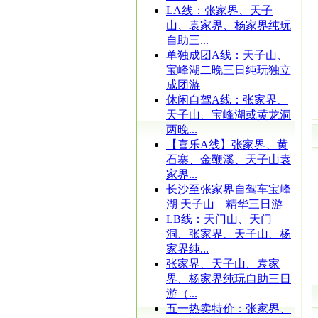
LA线：张家界、天子
山、袁家界、杨家界纯玩
自助三...
单独成团A线：天子山、
宝峰湖二晚三日纯玩独立
成团游
休闲自驾A线：张家界、
天子山、宝峰湖或黄龙洞
两晚...
【喜乐A线】张家界、黄
石寨、金鞭溪、天子山袁
家界...
长沙至张家界自驾车宝峰
湖 天子山 精华三日游
LB线：天门山、天门
洞、张家界、天子山、杨
家界纯...
张家界、天子山、袁家
界、杨家界纯玩自助三日
游（...
五一热卖特价：张家界、