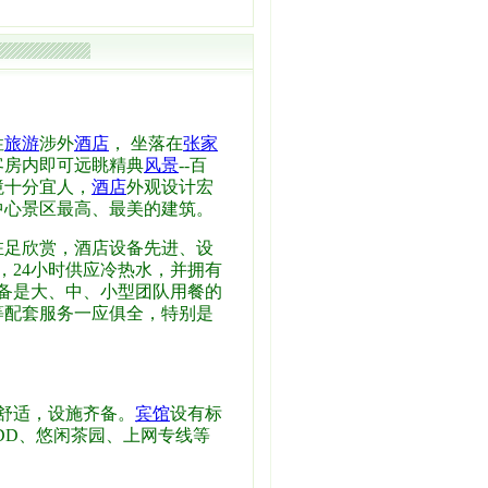
性
旅游
涉外
酒店
， 坐落在
张家
客房内即可远眺精典
风景
--百
境十分宜人，
酒店
外观设计宏
中心景区最高、最美的建筑。
驻足欣赏，酒店设备先进、设
，24小时供应冷热水，并拥有
备是大、中、小型团队用餐的
等配套服务一应俱全，特别是
馨舒适，设施齐备。
宾馆
设有标
DD、悠闲茶园、上网专线等