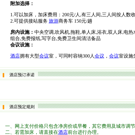
附加选择：
1.可以加床，加床费用：200元/人,有三人间,三人间按人数
2.可提供接站服务
旅游
商务车 150元/趟
房内设施：
中央空调,吹风机,拖鞋,单人床,浴衣,双人床,电热
组合,免费报纸,写字台,免费卫生间清洁备品
会议设施：
酒店
拥有大型
会议
室，可同时容纳300人
会议
，
会议
室设施
酒店预订承诺
酒店预定规则
一、网上支付价格只包含净房价或早餐，其它费用及城市调
二、若需加床，请直接在
酒店
前台进行办理。