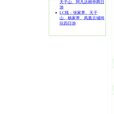
天子山、阿凡达精华两日
游
LC线：张家界、天子
山、杨家界、凤凰古城纯
玩四日游