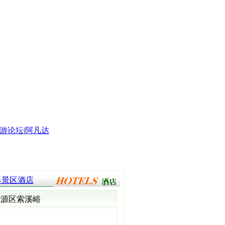
游论坛
|
阿凡达
界景区酒店
陵源区索溪峪