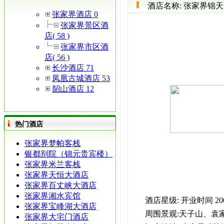
酒店名称:
张家界锦天
张家界酒店 0
张家界景区酒
店( 58 )
张家界市区酒
店( 56 )
长沙酒店 71
凤凰古城酒店 53
韶山酒店 12
热门酒店
张家界梦帕客栈
银都别院（锦元贵宾楼）
张家界米兰客栈
张家界天恒大酒店
张家界百丈峡大酒店
张家界湘水宾馆
酒店星级:
开业时间
2
张家界宝峰湖大酒店
周围景观:
天子山、袁
张家界大宅门酒店