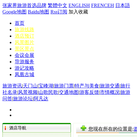
张家界旅游首选品牌
繁體中文
ENGLISH
FRENCEH
日本語
Google地图
Baidu地图
Rss订阅
加入收藏
首页
旅游线路
酒店预订
风景图片
景区景点
会议会展
导游服务
游记攻略
凤凰古城
旅游资讯
|
天门山
|
宝峰湖
|
旅游门票
|
特产与美食
|
旅游交通
|
旅行
社名录
|
风景视频
|
山歌民歌
|
交通地图
|
游客反馈
|
市情概况
|
旅游
问答
|
旅游论坛
|
阿凡达
酒店导航
您现在所在的位置是: