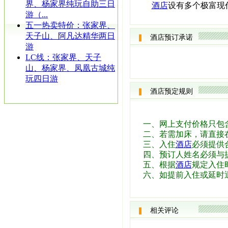
界、杨家界纯玩自助三日
酒店
设有多个极富现
游（...
五一热卖特价：张家界、
天子山、阿凡达精华两日
酒店预订承诺
游
LC线：张家界、天子
山、杨家界、凤凰古城纯
玩四日游
酒店预定规则
一、网上支付价格只包
二、若需加床，请直接
三、入住
酒店
必须提供
四、预订人姓名必须与
五、根据
酒店
规定入住时
六、如提前入住或延时
相关评论