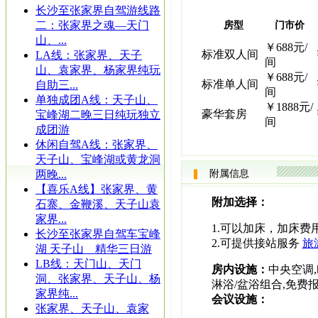
长沙至张家界自驾游线路
二：张家界之魂—天门
房型
门市价
山、...
￥688元/
标准双人间
LA线：张家界、天子
间
山、袁家界、杨家界纯玩
￥688元/
标准单人间
自助三...
间
单独成团A线：天子山、
￥1888元/
豪华套房
宝峰湖二晚三日纯玩独立
间
成团游
休闲自驾A线：张家界、
天子山、宝峰湖或黄龙洞
两晚...
附属信息
【喜乐A线】张家界、黄
附加选择：
石寨、金鞭溪、天子山袁
家界...
1.可以加床，加床费用
长沙至张家界自驾车宝峰
2.可提供接站服务
旅
湖 天子山 精华三日游
LB线：天门山、天门
房内设施：
中央空调,
洞、张家界、天子山、杨
淋浴/盆浴组合,免费
家界纯...
会议设施：
张家界、天子山、袁家