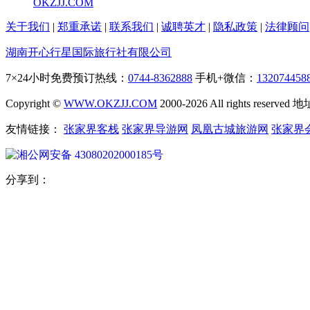
OKZJJ.COM
关于我们
|
郑重承诺
|
联系我们
|
诚聘英才
|
隐私政策
|
法律顾问
湖南开心行星国际旅行社有限公司
7×24小时免费预订热线：
0744-8362888
手机+微信：
132074458
Copyright ©
WWW.OKZJJ.COM
2000-2026 All rights re
友情链接：
张家界客栈
张家界导游网
凤凰古城旅游网
张家界
湘公网安备 43080202000185号
分享到：