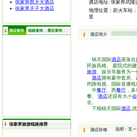
张家界凯天大酒店
酒店地址:
张家界武陵
张家界天子大酒店
地理位置：
距火车站：
里
酒店查询
线路查询
景区查询
酒店简介
锦天国际
酒店
座落在
民族风格、 庭院式的
旅游
、娱乐等服务为一
酒店
拥有豪华套房、
闭路电视、国际直播电
中
餐厅
、西
餐厅
，多
餐。
酒店
还设有大小
会
全。
下榻锦天国际
酒店
,
张家界旅游线路推荐
说明：五一
酒店价格