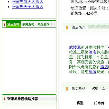
张家界凯天大酒店
酒店地址:
张家界武陵源
张家界天子大酒店
地理位置：
距火车站：
距机场：42公里
酒店查询
线路查询
景区查询
酒店简介
武陵源
茗月度假村位于
按准三星级
酒店
标准装
里，距飞机场３５公里
务，高档完善的设施，
阳台式走廊使您在
酒店
环境，是您
旅游
观光、
说明：五一
酒店价格
张家界旅游线路推荐
房型
门市价