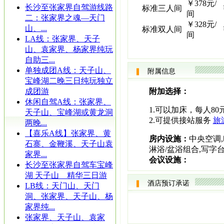
￥378元/
长沙至张家界自驾游线路
标准三人间
间
二：张家界之魂—天门
￥328元/
山、...
标准双人间
间
LA线：张家界、天子
山、袁家界、杨家界纯玩
自助三...
单独成团A线：天子山、
附属信息
宝峰湖二晚三日纯玩独立
成团游
附加选择：
休闲自驾A线：张家界、
1.可以加床，每人80
天子山、宝峰湖或黄龙洞
2.可提供接站服务
旅
两晚...
【喜乐A线】张家界、黄
房内设施：
中央空调,
石寨、金鞭溪、天子山袁
淋浴/盆浴组合,写字
家界...
会议设施：
长沙至张家界自驾车宝峰
湖 天子山 精华三日游
酒店预订承诺
LB线：天门山、天门
洞、张家界、天子山、杨
家界纯...
张家界、天子山、袁家