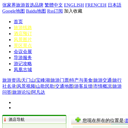
张家界旅游首选品牌
繁體中文
ENGLISH
FRENCEH
日本語
Google地图
Baidu地图
Rss订阅
加入收藏
首页
旅游线路
酒店预订
风景图片
景区景点
会议会展
导游服务
游记攻略
凤凰古城
旅游资讯
|
天门山
|
宝峰湖
|
旅游门票
|
特产与美食
|
旅游交通
|
旅行
社名录
|
风景视频
|
山歌民歌
|
交通地图
|
游客反馈
|
市情概况
|
旅游
问答
|
旅游论坛
|
阿凡达
酒店导航
您现在所在的位置是: