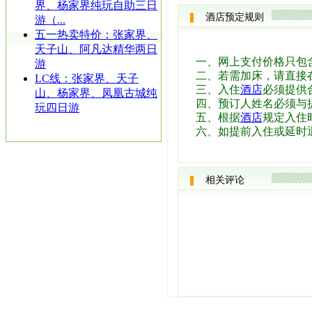
界、杨家界纯玩自助三日
酒店预定规则
游（...
五一热卖特价：张家界、
天子山、阿凡达精华两日
一、网上支付价格只包
游
二、若需加床，请直接
LC线：张家界、天子
三、入住
酒店
必须提供
山、杨家界、凤凰古城纯
四、预订人姓名必须与
玩四日游
五、根据
酒店
规定入住时
六、如提前入住或延时
相关评论