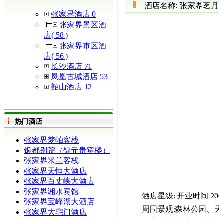
酒店名称:
张家界茗月
张家界酒店 0
张家界景区酒
店( 58 )
张家界市区酒
店( 56 )
长沙酒店 71
凤凰古城酒店 53
韶山酒店 12
热门酒店
张家界梦帕客栈
银都别院（锦元贵宾楼）
张家界米兰客栈
张家界天恒大酒店
张家界百丈峡大酒店
张家界湘水宾馆
酒店星级:
开业时间
2
张家界宝峰湖大酒店
周围景观:
森林公园、
张家界大宅门酒店