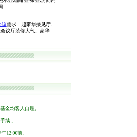
热水壶,咖啡壶/茶壶,房间内
间
会议
需求，超豪华接见厅、
能会议厅装修大气、豪华，
节基金均客人自理。
手续 。
12:00前。