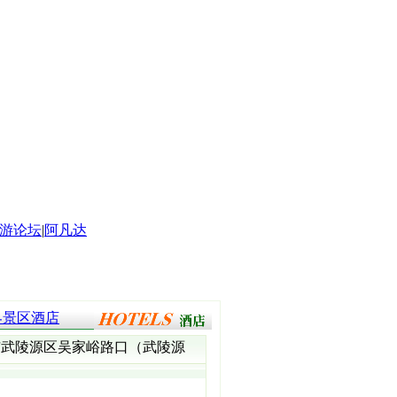
游论坛
|
阿凡达
界景区酒店
市武陵源区吴家峪路口（武陵源