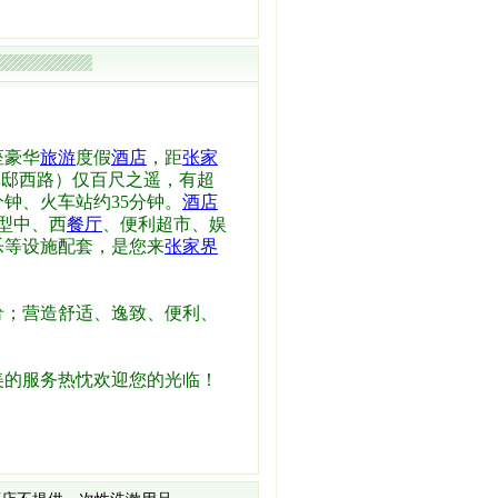
座豪华
旅游
度假
酒店
，距
张家
军邸西路）仅百尺之遥，有超
分钟、火车站约35分钟。
酒店
型中、西
餐厅
、便利超市、娱
乐等设施配套，是您来
张家界
；营造舒适、逸致、便利、
美的服务热忱欢迎您的光临！