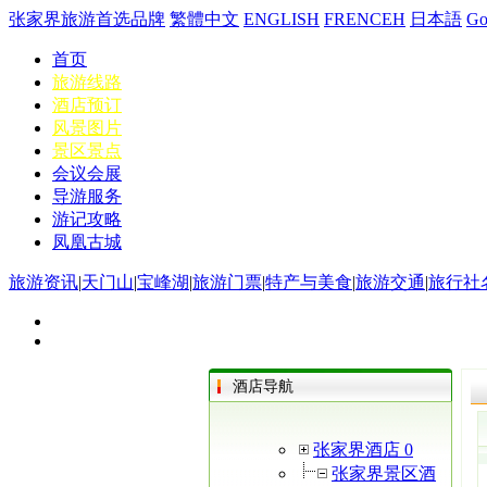
张家界旅游首选品牌
繁體中文
ENGLISH
FRENCEH
日本語
G
首页
旅游线路
酒店预订
风景图片
景区景点
会议会展
导游服务
游记攻略
凤凰古城
旅游资讯
|
天门山
|
宝峰湖
|
旅游门票
|
特产与美食
|
旅游交通
|
旅行社
酒店导航
张家界酒店 0
张家界景区酒