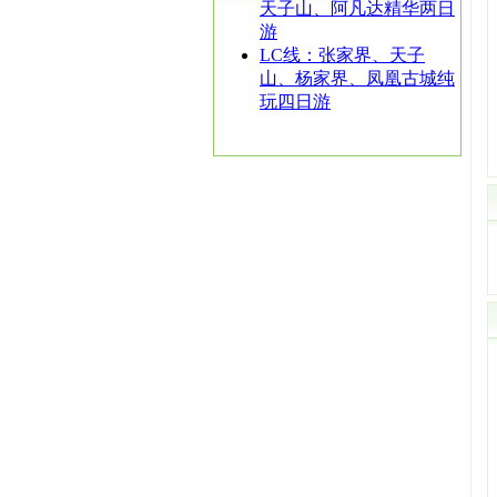
天子山、阿凡达精华两日
游
LC线：张家界、天子
山、杨家界、凤凰古城纯
玩四日游