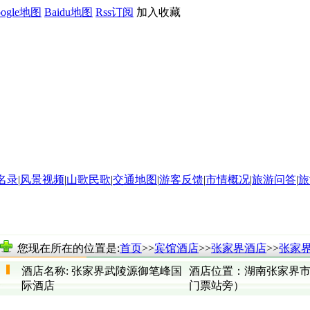
oogle地图
Baidu地图
Rss订阅
加入收藏
名录
|
风景视频
|
山歌民歌
|
交通地图
|
游客反馈
|
市情概况
|
旅游问答
|
旅
您现在所在的位置是:
首页
>>
宾馆酒店
>>
张家界酒店
>>
张家
酒店名称:
张家界武陵源御笔峰国
酒店位置：
湖南张家界
际酒店
门票站旁）