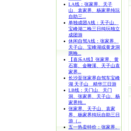
LA线：张家界、天子
山、袁家界、杨家界纯玩
自助三...
单独成团A线：天子山、
宝峰湖二晚三日纯玩独立
成团游
休闲自驾A线：张家界、
天子山、宝峰湖或黄龙洞
两晚...
【喜乐A线】张家界、黄
石寨、金鞭溪、天子山袁
家界...
长沙至张家界自驾车宝峰
湖 天子山 精华三日游
LB线：天门山、天门
洞、张家界、天子山、杨
家界纯...
张家界、天子山、袁家
界、杨家界纯玩自助三日
游（...
五一热卖特价：张家界、