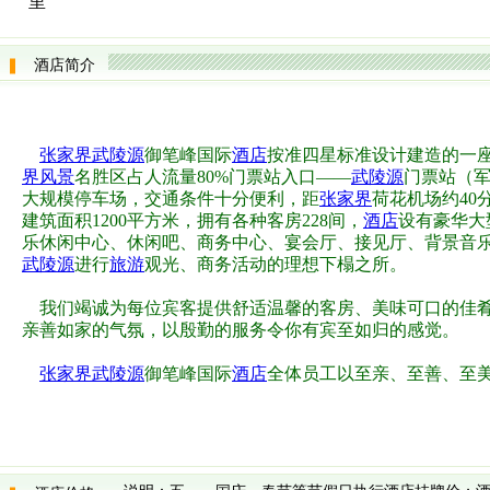
里
酒店简介
张家界武陵源
御笔峰国际
酒店
按准四星标准设计建造的一
界风景
名胜区占人流量80%门票站入口——
武陵源
门票站（
大规模停车场，交通条件十分便利，距
张家界
荷花机场约40
建筑面积1200平方米，拥有各种客房228间，
酒店
设有豪华大
乐休闲中心、休闲吧、商务中心、宴会厅、接见厅、背景音
武陵源
进行
旅游
观光、商务活动的理想下榻之所。
我们竭诚为每位宾客提供舒适温馨的客房、美味可口的佳肴
亲善如家的气氛，以殷勤的服务令你有宾至如归的感觉。
张家界
武陵源
御笔峰国际
酒店
全体员工以至亲、至善、至