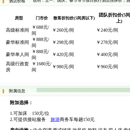
说明：五一、国庆、春节等节假日执行酒店挂牌价；酒
酒店价格
团队折扣价(5
房型
门市价
散客折扣价(5间房以下)
上)
￥688元/
高级标准间
￥260元/间
￥240元/间
间
￥888元/
豪华标准间
￥298元/间
￥278元/间
间
￥888元/
豪华单人间
￥420元/间
￥400元/间
间
高级行政套
￥1680元/
￥980元/间
￥960元/间
房
间
附属信息
附加选择：
1.可加床 150元/位
2.可提供接站服务
旅游
商务车每趟150元