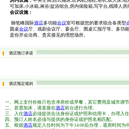
房内设施：
中央空调,西式铺床,吹风机,拖鞋,浴衣,双人床,电
可加床,小冰箱,淋浴/盆浴组合,房内保险箱,写字台,残障人房
会议设施：
御笔峰国际
酒店
多功能
会议
室可根据您的要求组合各类型
圆桌
会议
厅、戏剧会议厅、宴会厅、围桌汇报厅等。多功
是你开会洽商、贵宾接见的理想场所。
酒店预订承诺
酒店预定规则
一、网上支付价格只包含净房价或早餐，其它费用及城市调
二、若需加床，请直接在
酒店
前台进行办理。
三、入住
酒店
必须提供合法身份证或护照和信用卡，办理入住
四、预订人姓名必须与提供的身份证或护照名相匹配。
五、根据
酒店
规定入住时间为下午14:00后办理，退房时间为中午