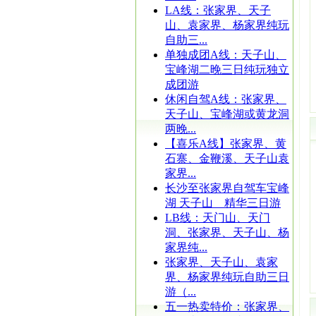
LA线：张家界、天子
山、袁家界、杨家界纯玩
自助三...
单独成团A线：天子山、
宝峰湖二晚三日纯玩独立
成团游
休闲自驾A线：张家界、
天子山、宝峰湖或黄龙洞
两晚...
【喜乐A线】张家界、黄
石寨、金鞭溪、天子山袁
家界...
长沙至张家界自驾车宝峰
湖 天子山 精华三日游
LB线：天门山、天门
洞、张家界、天子山、杨
家界纯...
张家界、天子山、袁家
界、杨家界纯玩自助三日
游（...
五一热卖特价：张家界、