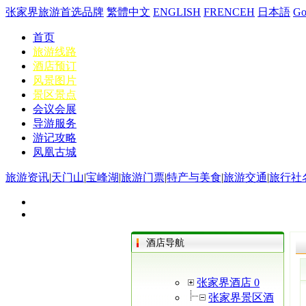
张家界旅游首选品牌
繁體中文
ENGLISH
FRENCEH
日本語
G
首页
旅游线路
酒店预订
风景图片
景区景点
会议会展
导游服务
游记攻略
凤凰古城
旅游资讯
|
天门山
|
宝峰湖
|
旅游门票
|
特产与美食
|
旅游交通
|
旅行社
酒店导航
张家界酒店 0
张家界景区酒