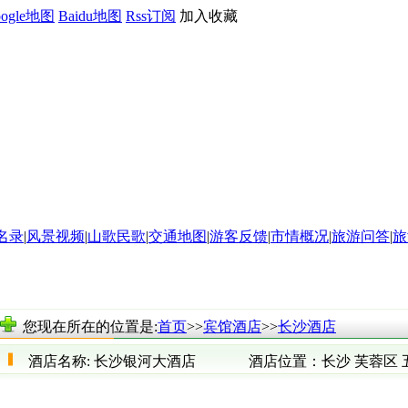
oogle地图
Baidu地图
Rss订阅
加入收藏
名录
|
风景视频
|
山歌民歌
|
交通地图
|
游客反馈
|
市情概况
|
旅游问答
|
旅
您现在所在的位置是:
首页
>>
宾馆酒店
>>
长沙酒店
酒店名称:
长沙银河大酒店
酒店位置：
长沙 芙蓉区 