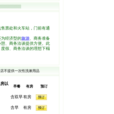
航售票处和火车站，门前有通
还为经济型的
旅游
、商务准备
小憩、商务洽谈提供方便。此
、度假、商务洽谈的理想下榻
店不提供一次性洗漱用品
间房以
早餐
有房
预订
含双早
有房
含早
有房