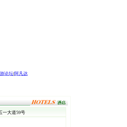
游论坛
|
阿凡达
五一大道59号