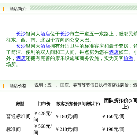
酒店简介
长沙
银河大
酒店
位于
长沙
市主干道五一东路上，毗邻民
往东、西、南、北四个方向的公交大巴。
长沙
银河大
酒店
拥有舒适卫生的标准客房和豪华套房，
了简洁、便利的双人间和三人间。钟点房为您在
酒店
候车、
外，
酒店
还拥有完善的康乐设施和商务设施，实为宾客
旅游
场所。
说明：五一、国庆、春节等节假日执行酒店挂牌价；酒
酒店价格
团队折扣价(5
房型
门市价
散客折扣价(5间房以下)
上)
￥428元/
普通标准间
￥180元/间
￥160元/间
间
￥568元/
标准间
￥218元/间
￥198元/间
间