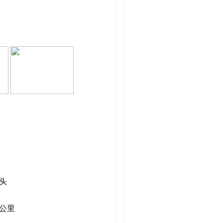
头
3公里