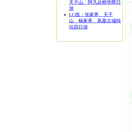
天子山、阿凡达精华两日
游
LC线：张家界、天子
山、杨家界、凤凰古城纯
玩四日游