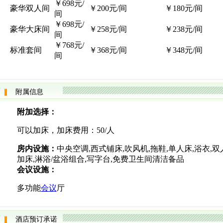
￥698元/
豪华双人间
￥200元/间
￥180元/间
间
￥698元/
豪华大床间
￥258元/间
￥238元/间
间
￥768元/
标准套间
￥368元/间
￥348元/间
间
附属信息
附加选择：
可以加床，加床费用：50/人
房内设施：
中央空调,西式铺床,吹风机,拖鞋,单人床,浴衣,双
加床,淋浴/盆浴组合,写字台,免费卫生间清洁备品
会议设施：
多功能
会议
厅
酒店预订承诺