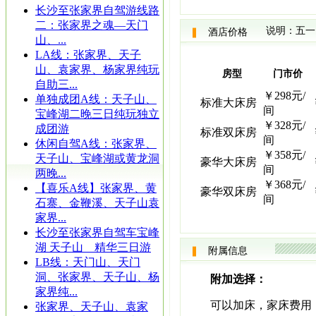
长沙至张家界自驾游线路
二：张家界之魂—天门
说明：五一
酒店价格
山、...
LA线：张家界、天子
山、袁家界、杨家界纯玩
房型
门市价
自助三...
￥298元/
单独成团A线：天子山、
标准大床房
间
宝峰湖二晚三日纯玩独立
￥328元/
成团游
标准双床房
间
休闲自驾A线：张家界、
￥358元/
天子山、宝峰湖或黄龙洞
豪华大床房
间
两晚...
￥368元/
【喜乐A线】张家界、黄
豪华双床房
间
石寨、金鞭溪、天子山袁
家界...
长沙至张家界自驾车宝峰
湖 天子山 精华三日游
附属信息
LB线：天门山、天门
洞、张家界、天子山、杨
附加选择：
家界纯...
可以加床，家床费用：
张家界、天子山、袁家