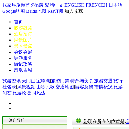
张家界旅游首选品牌
繁體中文
ENGLISH
FRENCEH
日本語
Google地图
Baidu地图
Rss订阅
加入收藏
首页
旅游线路
酒店预订
风景图片
景区景点
会议会展
导游服务
游记攻略
凤凰古城
旅游资讯
|
天门山
|
宝峰湖
|
旅游门票
|
特产与美食
|
旅游交通
|
旅行
社名录
|
风景视频
|
山歌民歌
|
交通地图
|
游客反馈
|
市情概况
|
旅游
问答
|
旅游论坛
|
阿凡达
酒店导航
您现在所在的位置是: