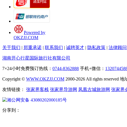
Powered by
OKZJJ.COM
关于我们
|
郑重承诺
|
联系我们
|
诚聘英才
|
隐私政策
|
法律顾问
湖南开心行星国际旅行社有限公司
7×24小时免费预订热线：
0744-8362888
手机+微信：
132074458
Copyright ©
WWW.OKZJJ.COM
2000-2026 All rights re
友情链接：
张家界客栈
张家界导游网
凤凰古城旅游网
张家界
湘公网安备 43080202000185号
分享到：