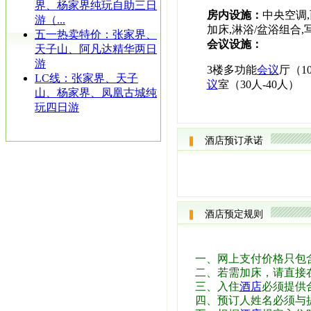
界、杨家界纯玩自助三日
房内设施：
中央空调,
游（...
加床,淋浴/盆浴组合
五一热卖特价：张家界、
会议设施：
天子山、阿凡达精华两日
游
3楼多功能
会议
厅（10
LC线：张家界、天子
议
室（30人-40人）
山、杨家界、凤凰古城纯
玩四日游
酒店预订承诺
酒店预定规则
一、网上支付价格只包
二、若需加床，请直接
三、入住
酒店
必须提供
四、预订人姓名必须与