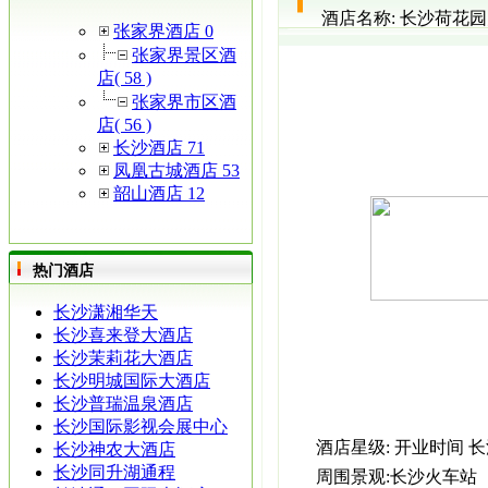
酒店名称:
长沙荷花园
张家界酒店 0
张家界景区酒
店( 58 )
张家界市区酒
店( 56 )
长沙酒店 71
凤凰古城酒店 53
韶山酒店 12
热门酒店
长沙潇湘华天
长沙喜来登大酒店
长沙茉莉花大酒店
长沙明城国际大酒店
长沙普瑞温泉酒店
长沙国际影视会展中心
酒店星级:
开业时间
长
长沙神农大酒店
长沙同升湖通程
周围景观:
长沙火车站