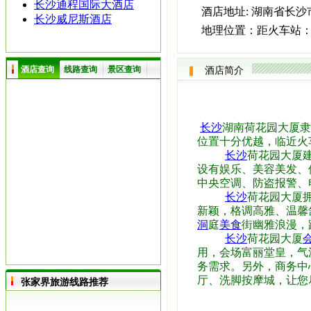
长沙通程国际大酒店
酒店地址:
湖南省长沙市
长沙威尼斯酒店
地理位置：
距火车站：
酒店查询
线路查询
景区查询
酒店简介
长沙
湖南荷花园大厦隶
位置十分优越，临近火
长沙
荷花园大厦建
设有娱乐、美容美发、
中央空调、防盗报警、
长沙
荷花园大厦
新颖，格调高雅、温馨
洞
庭
美食
街幽雅浪漫，
长沙
荷花园大厦
用，会场富丽堂皇，气
务需求。另外，商务中
厅、洗脚按摩城，让您
张家界旅游线路推荐