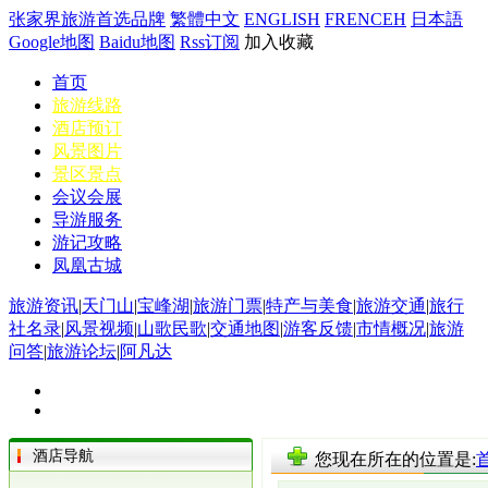
张家界旅游首选品牌
繁體中文
ENGLISH
FRENCEH
日本語
Google地图
Baidu地图
Rss订阅
加入收藏
首页
旅游线路
酒店预订
风景图片
景区景点
会议会展
导游服务
游记攻略
凤凰古城
旅游资讯
|
天门山
|
宝峰湖
|
旅游门票
|
特产与美食
|
旅游交通
|
旅行
社名录
|
风景视频
|
山歌民歌
|
交通地图
|
游客反馈
|
市情概况
|
旅游
问答
|
旅游论坛
|
阿凡达
酒店导航
您现在所在的位置是: