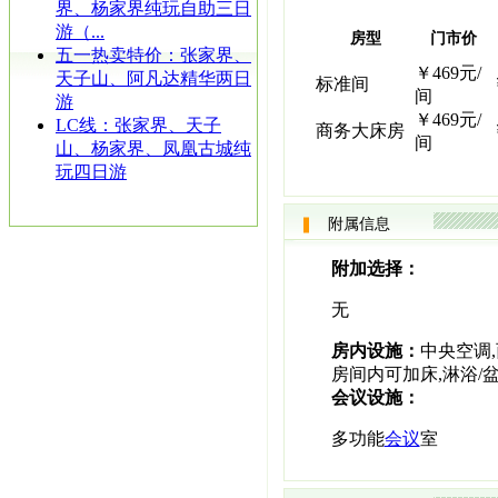
界、杨家界纯玩自助三日
游（...
房型
门市价
五一热卖特价：张家界、
￥469元/
天子山、阿凡达精华两日
标准间
间
游
￥469元/
LC线：张家界、天子
商务大床房
间
山、杨家界、凤凰古城纯
玩四日游
附属信息
附加选择：
无
房内设施：
中央空调,
房间内可加床,淋浴/
会议设施：
多功能
会议
室