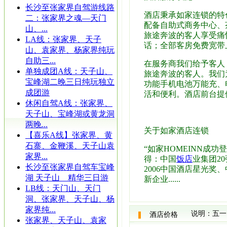
长沙至张家界自驾游线路
酒店秉承如家连锁的特
二：张家界之魂—天门
配备自助式商务中心、
山、...
旅途奔波的客人享受痛
LA线：张家界、天子
话；全部客房免费宽带上网
山、袁家界、杨家界纯玩
自助三...
在服务商我们给予客人
单独成团A线：天子山、
旅途奔波的客人。我们
宝峰湖二晚三日纯玩独立
功能手机电池万能充、
成团游
活和便利。酒店前台提
休闲自驾A线：张家界、
天子山、宝峰湖或黄龙洞
两晚...
关于如家酒店连锁
【喜乐A线】张家界、黄
石寨、金鞭溪、天子山袁
“如家HOMEINN
家界...
得：中国
饭店
业集团2
长沙至张家界自驾车宝峰
2006中国酒店星光奖
湖 天子山 精华三日游
新企业......
LB线：天门山、天门
洞、张家界、天子山、杨
家界纯...
说明：五一
酒店价格
张家界、天子山、袁家