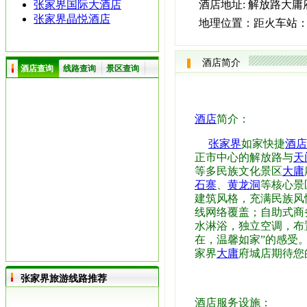
张家界国际大酒店
酒店地址:
解放路大庸
张家界晶悦酒店
地理位置：
距火车站：
酒店简介
酒店查询
线路查询
景区查询
酒店
简介：
张家界
如家快捷
酒店
正市中心的解放路与
天
等多民族文化景区
大庸
石寨
、
黄龙洞
等核心景
建筑风格，充满民族风
线网络覆盖；自助式商
水淋浴，独立空调，布
在，温馨如家”的感受。
家界
大庸
府城店期待您
张家界旅游线路推荐
酒店服务设施：