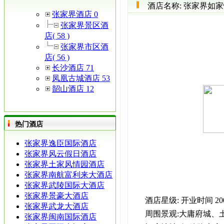
酒店名称:
张家界如家
张家界酒店 0
张家界景区酒
店( 58 )
张家界市区酒
店( 56 )
长沙酒店 71
凤凰古城酒店 53
韶山酒店 12
热门酒店
张家界逸臣国际酒店
张家界风云假日酒店
张家界土家风情园酒店
张家界南航富利来大酒店
张家界武陵国际大酒店
张家界景豪大酒店
酒店星级:
开业时间
20
张家界武龙大酒店
周围景观:
大庸府城、
张家界闽南国际酒店