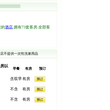
营的
酒店
,拥有73套客房.全部客
店不提供一次性洗漱用品
间房以
早餐
有房
预订
含双早
有房
不含
有房
不含
有房