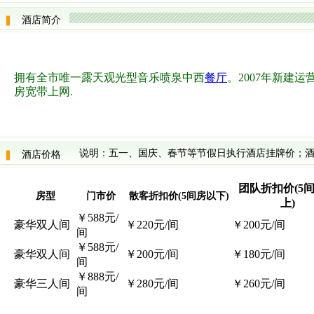
酒店简介
拥有全市唯一露天观光型音乐喷泉中西
餐厅
。2007年新建运
房宽带上网.
说明：五一、国庆、春节等节假日执行酒店挂牌价；酒
酒店价格
团队折扣价(5
房型
门市价
散客折扣价(5间房以下)
上)
￥588元/
豪华双人间
￥220元/间
￥200元/间
间
￥588元/
豪华双人间
￥200元/间
￥180元/间
间
￥888元/
豪华三人间
￥280元/间
￥260元/间
间