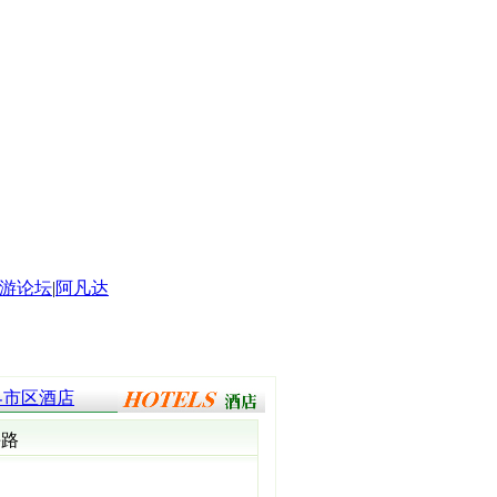
游论坛
|
阿凡达
界市区酒店
午路