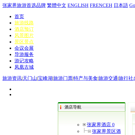
张家界旅游首选品牌
繁體中文
ENGLISH
FRENCEH
日本語
G
首页
旅游线路
酒店预订
风景图片
景区景点
会议会展
导游服务
游记攻略
凤凰古城
旅游资讯
|
天门山
|
宝峰湖
|
旅游门票
|
特产与美食
|
旅游交通
|
旅行社
酒店导航
张家界酒店 0
张家界景区酒