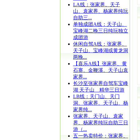
LA线：张家界、天子
山、袁家界、杨家界纯玩
自助三...
单独成团A线：天子山、
宝峰湖二晚三日纯玩独立
成团游
休闲自驾A线：张家界、
天子山、宝峰湖或黄龙洞
两晚...
【喜乐A线】张家界、黄
石寨、金鞭溪、天子山袁
家界...
长沙至张家界自驾车宝峰
湖 天子山 精华三日游
LB线：天门山、天门
洞、张家界、天子山、杨
家界纯...
张家界、天子山、袁家
界、杨家界纯玩自助三日
游（...
五一热卖特价：张家界、