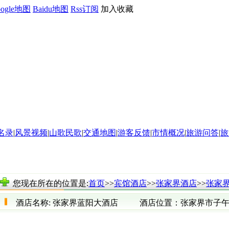
oogle地图
Baidu地图
Rss订阅
加入收藏
名录
|
风景视频
|
山歌民歌
|
交通地图
|
游客反馈
|
市情概况
|
旅游问答
|
旅
您现在所在的位置是:
首页
>>
宾馆酒店
>>
张家界酒店
>>
张家
酒店名称:
张家界蓝阳大酒店
酒店位置：
张家界市子