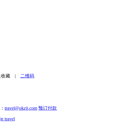
入收藏
|
二维码
l：
travel@okzjj.com
预订付款
ie travel