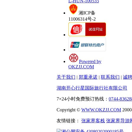
L-HUN-100535
湘ICP备
11006314号-2
Powered by
OKZJJ.COM
关于我们
|
郑重承诺
|
联系我们
|
诚
湖南开心行星国际旅行社有限公司
7×24小时免费预订热线：
0744-83628
Copyright ©
WWW.OKZJJ.COM
200
友情链接：
张家界客栈
张家界导游
湘公网安备 43080202000185号