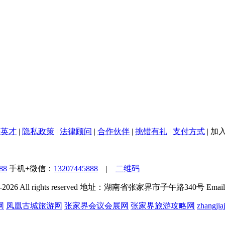
聘英才
|
隐私政策
|
法律顾问
|
合作伙伴
|
挑错有礼
|
支付方式
|
加
88
手机+微信：
13207445888
|
二维码
0-2026 All rights reserved 地址：湖南省张家界市子午路340号 Emai
网
凤凰古城旅游网
张家界会议会展网
张家界旅游攻略网
zhangjiaj