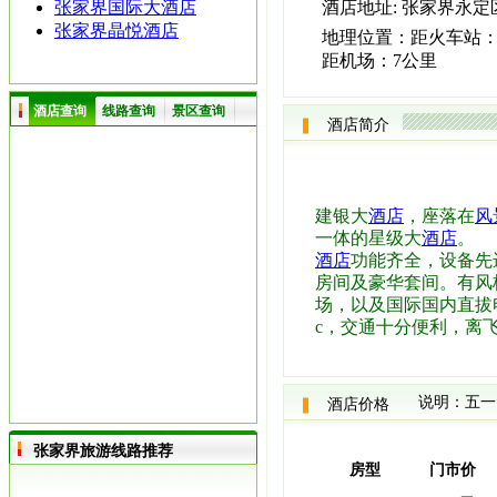
张家界国际大酒店
酒店地址:
张家界永定
张家界晶悦酒店
地理位置：
距火车站：
距机场：7公里
酒店查询
线路查询
景区查询
酒店简介
建银大
酒店
，座落在
风
一体的星级大
酒店
。
酒店
功能齐全，设备先
房间及豪华套间。有风
场，以及国际国内直拔
c，交通十分便利，离
说明：五一
酒店价格
张家界旅游线路推荐
房型
门市价