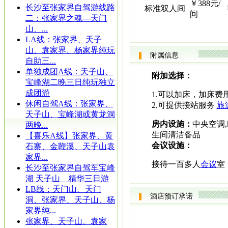
￥388元/
长沙至张家界自驾游线路
标准双人间
间
二：张家界之魂—天门
山、...
LA线：张家界、天子
山、袁家界、杨家界纯玩
附属信息
自助三...
单独成团A线：天子山、
附加选择：
宝峰湖二晚三日纯玩独立
成团游
1.可以加床，加床费用
休闲自驾A线：张家界、
2.可提供接站服务
旅
天子山、宝峰湖或黄龙洞
房内设施：
中央空调,
两晚...
生间清洁备品
【喜乐A线】张家界、黄
会议设施：
石寨、金鞭溪、天子山袁
家界...
接待一百多人
会议
室
长沙至张家界自驾车宝峰
湖 天子山 精华三日游
LB线：天门山、天门
酒店预订承诺
洞、张家界、天子山、杨
家界纯...
张家界、天子山、袁家