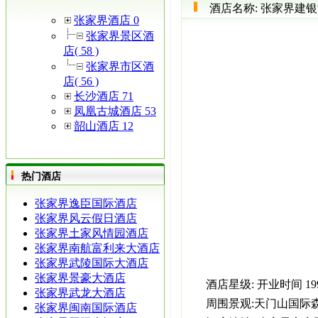
酒店名称:
张家界建银
张家界酒店 0
张家界景区酒
店( 58 )
张家界市区酒
店( 56 )
长沙酒店 71
凤凰古城酒店 53
韶山酒店 12
热门酒店
张家界逸臣国际酒店
张家界风云假日酒店
张家界土家风情园酒店
张家界南航富利来大酒店
张家界武陵国际大酒店
张家界景豪大酒店
酒店星级:
开业时间
1
张家界武龙大酒店
周围景观:
天门山国际森
张家界闽南国际酒店