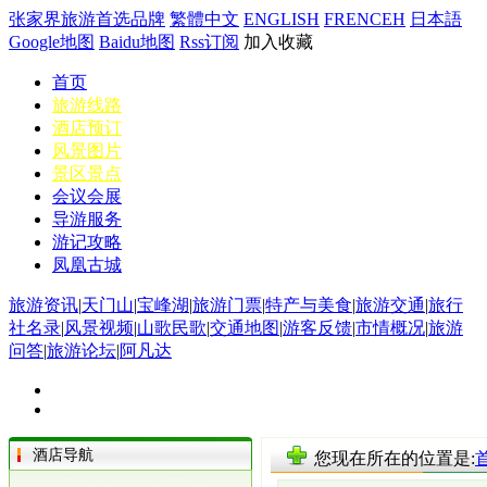
张家界旅游首选品牌
繁體中文
ENGLISH
FRENCEH
日本語
Google地图
Baidu地图
Rss订阅
加入收藏
首页
旅游线路
酒店预订
风景图片
景区景点
会议会展
导游服务
游记攻略
凤凰古城
旅游资讯
|
天门山
|
宝峰湖
|
旅游门票
|
特产与美食
|
旅游交通
|
旅行
社名录
|
风景视频
|
山歌民歌
|
交通地图
|
游客反馈
|
市情概况
|
旅游
问答
|
旅游论坛
|
阿凡达
酒店导航
您现在所在的位置是: