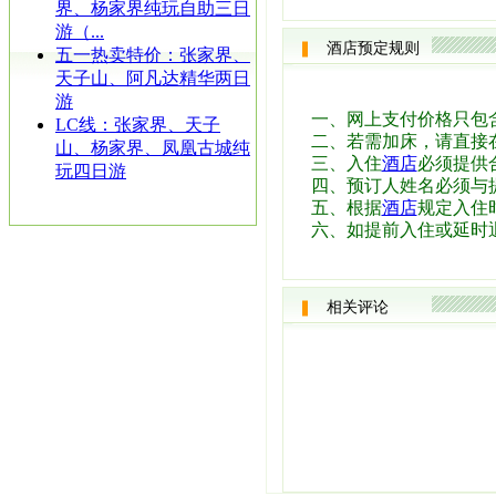
界、杨家界纯玩自助三日
游（...
酒店预定规则
五一热卖特价：张家界、
天子山、阿凡达精华两日
游
一、网上支付价格只包
LC线：张家界、天子
二、若需加床，请直接
山、杨家界、凤凰古城纯
三、入住
酒店
必须提供
玩四日游
四、预订人姓名必须与
五、根据
酒店
规定入住时
六、如提前入住或延时
相关评论