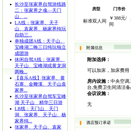
长沙至张家界自驾游线路
房型
门市价
二：张家界之魂—天门
山、...
￥388元/
标准双人间
LA线：张家界、天子
间
山、袁家界、杨家界纯玩
自助三...
单独成团A线：天子山、
宝峰湖二晚三日纯玩独立
附属信息
成团游
休闲自驾A线：张家界、
附加选择：
天子山、宝峰湖或黄龙洞
可以加床，加床费用：
两晚...
【喜乐A线】张家界、黄
房内设施：
中央空调,
石寨、金鞭溪、天子山袁
台,免费卫生间清洁备
家界...
会议设施：
长沙至张家界自驾车宝峰
湖 天子山 精华三日游
无
LB线：天门山、天门
洞、张家界、天子山、杨
家界纯...
酒店预订承诺
张家界、天子山、袁家