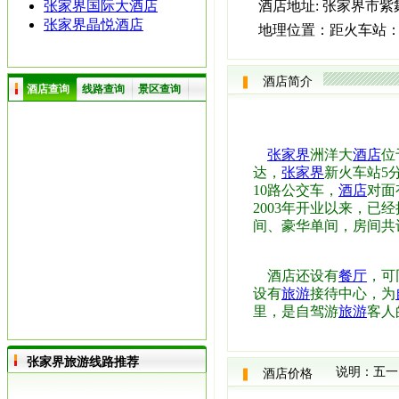
张家界国际大酒店
酒店地址:
张家界市紫
张家界晶悦酒店
地理位置：
距火车站：
酒店简介
酒店查询
线路查询
景区查询
张家界
洲洋大
酒店
位
达，
张家界
新火车站5
10路公交车，
酒店
对面
2003年开业以来，已
间、豪华单间，房间共
酒店还设有
餐厅
，可
设有
旅游
接待中心，为
里，是自驾游
旅游
客人
张家界旅游线路推荐
说明：五一
酒店价格