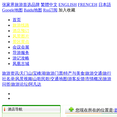
张家界旅游首选品牌
繁體中文
ENGLISH
FRENCEH
日本語
Google地图
Baidu地图
Rss订阅
加入收藏
首页
旅游线路
酒店预订
风景图片
景区景点
会议会展
导游服务
游记攻略
凤凰古城
旅游资讯
|
天门山
|
宝峰湖
|
旅游门票
|
特产与美食
|
旅游交通
|
旅行
社名录
|
风景视频
|
山歌民歌
|
交通地图
|
游客反馈
|
市情概况
|
旅游
问答
|
旅游论坛
|
阿凡达
酒店导航
您现在所在的位置是: