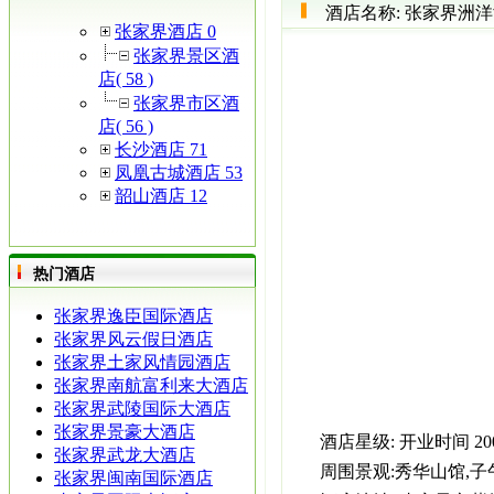
酒店名称:
张家界洲洋
张家界酒店 0
张家界景区酒
店( 58 )
张家界市区酒
店( 56 )
长沙酒店 71
凤凰古城酒店 53
韶山酒店 12
热门酒店
张家界逸臣国际酒店
张家界风云假日酒店
张家界土家风情园酒店
张家界南航富利来大酒店
张家界武陵国际大酒店
张家界景豪大酒店
酒店星级:
开业时间
2
张家界武龙大酒店
周围景观:
秀华山馆,子
张家界闽南国际酒店