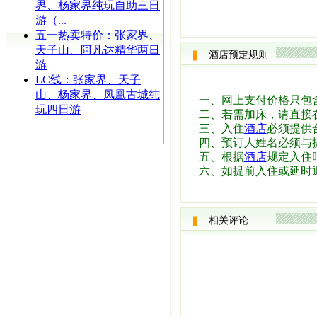
界、杨家界纯玩自助三日
游（...
五一热卖特价：张家界、
天子山、阿凡达精华两日
酒店预定规则
游
LC线：张家界、天子
山、杨家界、凤凰古城纯
一、网上支付价格只包
玩四日游
二、若需加床，请直接
三、入住
酒店
必须提供
四、预订人姓名必须与
五、根据
酒店
规定入住时
六、如提前入住或延时
相关评论