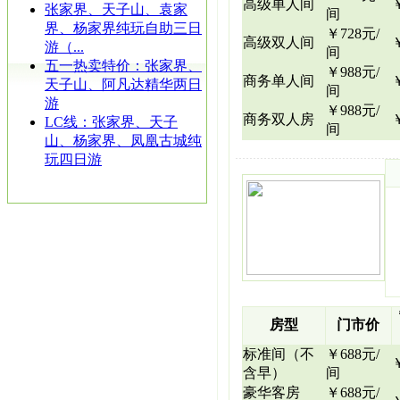
高级单人间
张家界、天子山、袁家
间
界、杨家界纯玩自助三日
￥728元/
高级双人间
游（...
间
五一热卖特价：张家界、
￥988元/
商务单人间
天子山、阿凡达精华两日
间
游
￥988元/
商务双人房
LC线：张家界、天子
间
山、杨家界、凤凰古城纯
玩四日游
房型
门市价
标准间（不
￥688元/
含早）
间
豪华客房
￥688元/