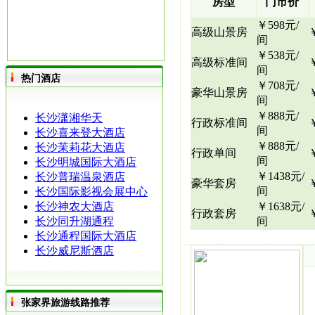
房型
门市价
￥598元/
高级山景房
间
￥538元/
高级标准间
间
热门酒店
￥708元/
豪华山景房
间
￥888元/
长沙潇湘华天
行政标准间
间
长沙喜来登大酒店
￥888元/
长沙茉莉花大酒店
行政单间
间
长沙明城国际大酒店
￥1438元/
长沙普瑞温泉酒店
豪华套房
间
长沙国际影视会展中心
长沙神农大酒店
￥1638元/
行政套房
长沙同升湖通程
间
长沙通程国际大酒店
长沙威尼斯酒店
张家界旅游线路推荐