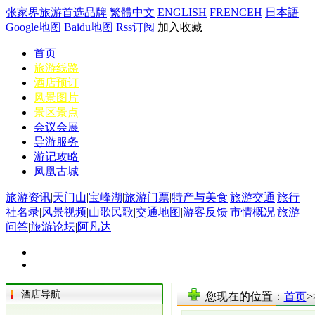
张家界旅游首选品牌
繁體中文
ENGLISH
FRENCEH
日本語
Google地图
Baidu地图
Rss订阅
加入收藏
首页
旅游线路
酒店预订
风景图片
景区景点
会议会展
导游服务
游记攻略
凤凰古城
旅游资讯
|
天门山
|
宝峰湖
|
旅游门票
|
特产与美食
|
旅游交通
|
旅行
社名录
|
风景视频
|
山歌民歌
|
交通地图
|
游客反馈
|
市情概况
|
旅游
问答
|
旅游论坛
|
阿凡达
酒店导航
您现在的位置：
首页
>