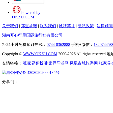
Powered by
OKZJJ.COM
关于我们
|
郑重承诺
|
联系我们
|
诚聘英才
|
隐私政策
|
法律顾问
湖南开心行星国际旅行社有限公司
7×24小时免费预订热线：
0744-8362888
手机+微信：
132074458
Copyright ©
WWW.OKZJJ.COM
2000-2026 All rights re
友情链接：
张家界客栈
张家界导游网
凤凰古城旅游网
张家界
湘公网安备 43080202000185号
分享到：