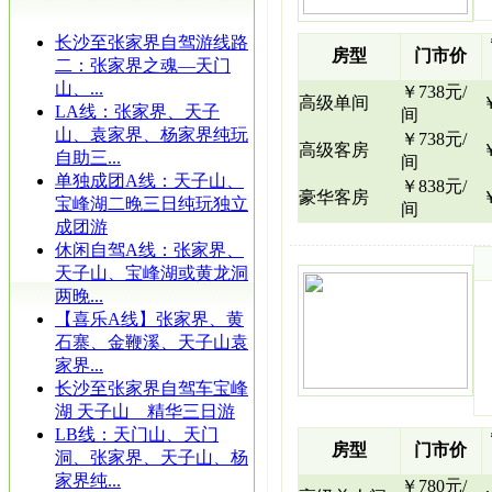
长沙至张家界自驾游线路
房型
门市价
二：张家界之魂—天门
山、...
￥738元/
高级单间
LA线：张家界、天子
间
山、袁家界、杨家界纯玩
￥738元/
高级客房
自助三...
间
单独成团A线：天子山、
￥838元/
豪华客房
宝峰湖二晚三日纯玩独立
间
成团游
休闲自驾A线：张家界、
天子山、宝峰湖或黄龙洞
两晚...
【喜乐A线】张家界、黄
石寨、金鞭溪、天子山袁
家界...
长沙至张家界自驾车宝峰
湖 天子山 精华三日游
LB线：天门山、天门
房型
门市价
洞、张家界、天子山、杨
家界纯...
￥780元/