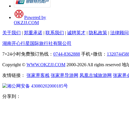
Powered by
OKZJJ.COM
关于我们
|
郑重承诺
|
联系我们
|
诚聘英才
|
隐私政策
|
法律顾问
湖南开心行星国际旅行社有限公司
7×24小时免费预订热线：
0744-8362888
手机+微信：
132074458
Copyright ©
WWW.OKZJJ.COM
2000-2026 All rights re
友情链接：
张家界客栈
张家界导游网
凤凰古城旅游网
张家界
湘公网安备 43080202000185号
分享到：