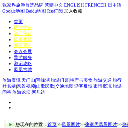
张家界旅游首选品牌
繁體中文
ENGLISH
FRENCEH
日本語
Google地图
Baidu地图
Rss订阅
加入收藏
首页
旅游线路
酒店预订
风景图片
景区景点
会议会展
导游服务
游记攻略
凤凰古城
旅游资讯
|
天门山
|
宝峰湖
|
旅游门票
|
特产与美食
|
旅游交通
|
旅行
社名录
|
风景视频
|
山歌民歌
|
交通地图
|
游客反馈
|
市情概况
|
旅游
问答
|
旅游论坛
|
阿凡达
您现在的位置：
首页
>>
风景图片
>>
张家界风景图片
>>
张