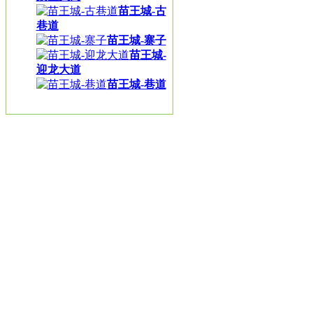
苗王城-古
巷道
苗王城-寨子
苗王城-
迎龙大道
苗王城-巷道