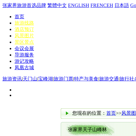
张家界旅游首选品牌
繁體中文
ENGLISH
FRENCEH
日本語
G
首页
旅游线路
酒店预订
风景图片
景区景点
会议会展
导游服务
游记攻略
凤凰古城
旅游资讯
|
天门山
|
宝峰湖
|
旅游门票
|
特产与美食
|
旅游交通
|
旅行社
您现在的位置：
首页
>>
风景图
张家界天子山峰林