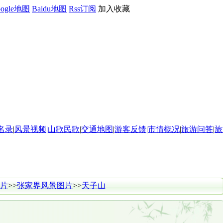
oogle地图
Baidu地图
Rss订阅
加入收藏
名录
|
风景视频
|
山歌民歌
|
交通地图
|
游客反馈
|
市情概况
|
旅游问答
|
旅
片
>>
张家界风景图片
>>
天子山