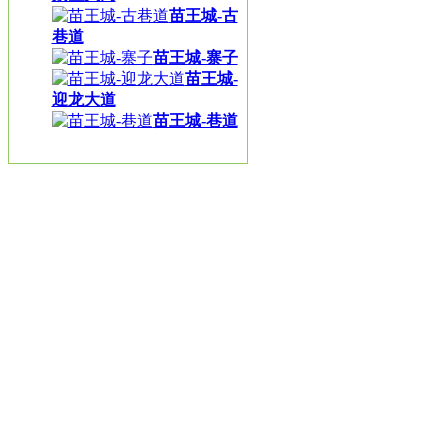
苗王城-古
巷道
苗王城-寨子
苗王城-
迎龙大道
苗王城-巷道