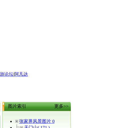
游论坛
|
阿凡达
图片索引
更多>>
张家界风景图片 0
天门山( 171 )