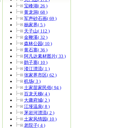
宝峰湖( 26 )
黄龙洞( 68 )
军声砂石画( 69 )
杨家界( 5 )
天子山( 112 )
金鞭溪( 32 )
森林公园( 10 )
黄石寨( 36 )
阿凡达素材图片( 33 )
鹞子寨( 10 )
溇江漂流( 1 )
张家界市区( 62 )
机场( 3 )
土家苗家民俗( 94 )
百龙天梯( 4 )
大庸府城( 2 )
江垭温泉( 8 )
茅岩河漂流( 2 )
土家风情园( 10 )
老院子( 4 )