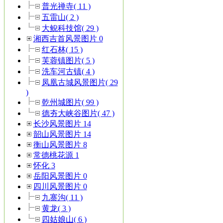
普光禅寺( 11 )
五雷山( 2 )
大鲵科技馆( 29 )
湘西吉首风景图片 0
红石林( 15 )
芙蓉镇图片( 5 )
洗车河古镇( 4 )
凤凰古城风景图片( 29
)
乾州城图片( 99 )
德夯大峡谷图片( 47 )
长沙风景图片 14
韶山风景图片 14
衡山风景图片 8
常德桃花源 1
怀化 3
岳阳风景图片 0
四川风景图片 0
九寨沟( 11 )
黄龙( 3 )
四姑娘山( 6 )