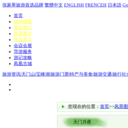
张家界旅游首选品牌
繁體中文
ENGLISH
FRENCEH
日本語
G
首页
旅游线路
酒店预订
风景图片
景区景点
会议会展
导游服务
游记攻略
凤凰古城
旅游资讯
|
天门山
|
宝峰湖
|
旅游门票
|
特产与美食
|
旅游交通
|
旅行社
您现在的位置：
首页
>>
风景图
天门月夜