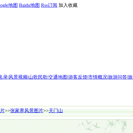
oogle地图
Baidu地图
Rss订阅
加入收藏
名录
|
风景视频
|
山歌民歌
|
交通地图
|
游客反馈
|
市情概况
|
旅游问答
|
旅
片
>>
张家界风景图片
>>
天门山