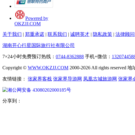
Powered by
OKZJJ.COM
关于我们
|
郑重承诺
|
联系我们
|
诚聘英才
|
隐私政策
|
法律顾问
湖南开心行星国际旅行社有限公司
7×24小时免费预订热线：
0744-8362888
手机+微信：
132074458
Copyright ©
WWW.OKZJJ.COM
2000-2026 All rights re
友情链接：
张家界客栈
张家界导游网
凤凰古城旅游网
张家界
湘公网安备 43080202000185号
分享到：