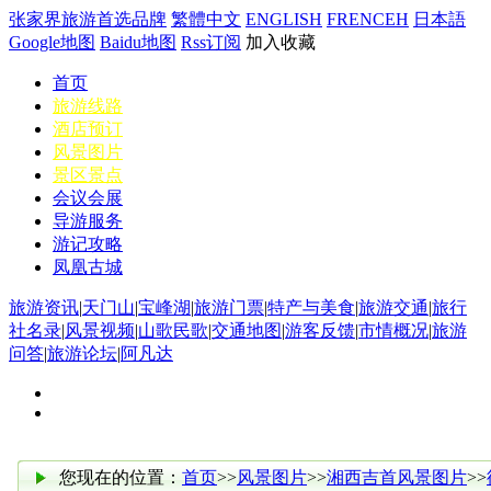
张家界旅游首选品牌
繁體中文
ENGLISH
FRENCEH
日本語
Google地图
Baidu地图
Rss订阅
加入收藏
首页
旅游线路
酒店预订
风景图片
景区景点
会议会展
导游服务
游记攻略
凤凰古城
旅游资讯
|
天门山
|
宝峰湖
|
旅游门票
|
特产与美食
|
旅游交通
|
旅行
社名录
|
风景视频
|
山歌民歌
|
交通地图
|
游客反馈
|
市情概况
|
旅游
问答
|
旅游论坛
|
阿凡达
您现在的位置：
首页
>>
风景图片
>>
湘西吉首风景图片
>>