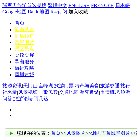
张家界旅游首选品牌
繁體中文
ENGLISH
FRENCEH
日本語
Google地图
Baidu地图
Rss订阅
加入收藏
首页
旅游线路
酒店预订
风景图片
景区景点
会议会展
导游服务
游记攻略
凤凰古城
旅游资讯
|
天门山
|
宝峰湖
|
旅游门票
|
特产与美食
|
旅游交通
|
旅行
社名录
|
风景视频
|
山歌民歌
|
交通地图
|
游客反馈
|
市情概况
|
旅游
问答
|
旅游论坛
|
阿凡达
您现在的位置：
首页
>>
风景图片
>>
湘西吉首风景图片
>>