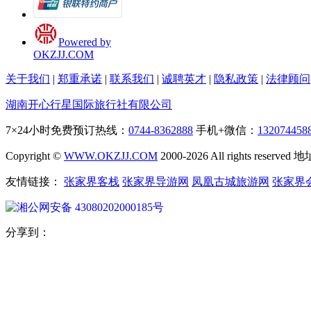
Powered by
OKZJJ.COM
关于我们
|
郑重承诺
|
联系我们
|
诚聘英才
|
隐私政策
|
法律顾问
湖南开心行星国际旅行社有限公司
7×24小时免费预订热线：
0744-8362888
手机+微信：
132074458
Copyright ©
WWW.OKZJJ.COM
2000-2026 All rights re
友情链接：
张家界客栈
张家界导游网
凤凰古城旅游网
张家界
湘公网安备 43080202000185号
分享到：