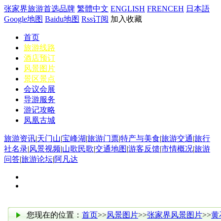
张家界旅游首选品牌
繁體中文
ENGLISH
FRENCEH
日本語
Google地图
Baidu地图
Rss订阅
加入收藏
首页
旅游线路
酒店预订
风景图片
景区景点
会议会展
导游服务
游记攻略
凤凰古城
旅游资讯
|
天门山
|
宝峰湖
|
旅游门票
|
特产与美食
|
旅游交通
|
旅行
社名录
|
风景视频
|
山歌民歌
|
交通地图
|
游客反馈
|
市情概况
|
旅游
问答
|
旅游论坛
|
阿凡达
您现在的位置：
首页
>>
风景图片
>>
张家界风景图片
>>
黄