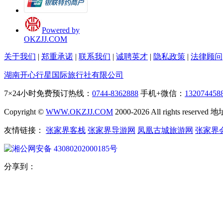
Powered by
OKZJJ.COM
关于我们
|
郑重承诺
|
联系我们
|
诚聘英才
|
隐私政策
|
法律顾问
湖南开心行星国际旅行社有限公司
7×24小时免费预订热线：
0744-8362888
手机+微信：
132074458
Copyright ©
WWW.OKZJJ.COM
2000-2026 All rights re
友情链接：
张家界客栈
张家界导游网
凤凰古城旅游网
张家界
湘公网安备 43080202000185号
分享到：