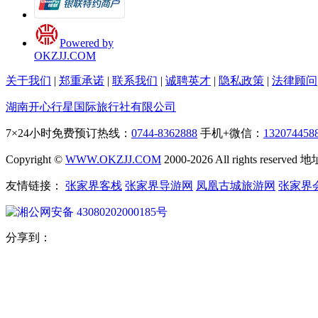
Powered by
OKZJJ.COM
关于我们
|
郑重承诺
|
联系我们
|
诚聘英才
|
隐私政策
|
法律顾问
湖南开心行星国际旅行社有限公司
7×24小时免费预订热线：
0744-8362888
手机+微信：
132074458
Copyright ©
WWW.OKZJJ.COM
2000-2026 All rights re
友情链接：
张家界客栈
张家界导游网
凤凰古城旅游网
张家界
湘公网安备 43080202000185号
分享到：