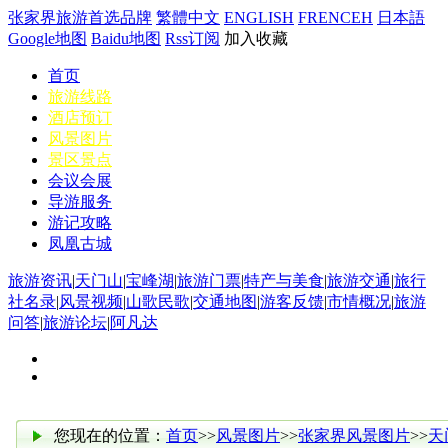
张家界旅游首选品牌
繁體中文
ENGLISH
FRENCEH
日本語
Google地图
Baidu地图
Rss订阅
加入收藏
首页
旅游线路
酒店预订
风景图片
景区景点
会议会展
导游服务
游记攻略
凤凰古城
旅游资讯
|
天门山
|
宝峰湖
|
旅游门票
|
特产与美食
|
旅游交通
|
旅行
社名录
|
风景视频
|
山歌民歌
|
交通地图
|
游客反馈
|
市情概况
|
旅游
问答
|
旅游论坛
|
阿凡达
您现在的位置：
首页
>>
风景图片
>>
张家界风景图片
>>
天