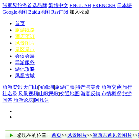
张家界旅游首选品牌
繁體中文
ENGLISH
FRENCEH
日本語
Google地图
Baidu地图
Rss订阅
加入收藏
首页
旅游线路
酒店预订
风景图片
景区景点
会议会展
导游服务
游记攻略
凤凰古城
旅游资讯
|
天门山
|
宝峰湖
|
旅游门票
|
特产与美食
|
旅游交通
|
旅行
社名录
|
风景视频
|
山歌民歌
|
交通地图
|
游客反馈
|
市情概况
|
旅游
问答
|
旅游论坛
|
阿凡达
您现在的位置：
首页
>>
风景图片
>>
湘西吉首风景图片
>>