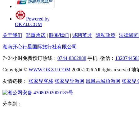
Powered by
OKZJJ.COM
关于我们
|
郑重承诺
|
联系我们
|
诚聘英才
|
隐私政策
|
法律顾问
湖南开心行星国际旅行社有限公司
7×24小时免费预订热线：
0744-8362888
手机+微信：
132074458
Copyright ©
WWW.OKZJJ.COM
2000-2026 All rights re
友情链接：
张家界客栈
张家界导游网
凤凰古城旅游网
张家界
湘公网安备 43080202000185号
分享到：