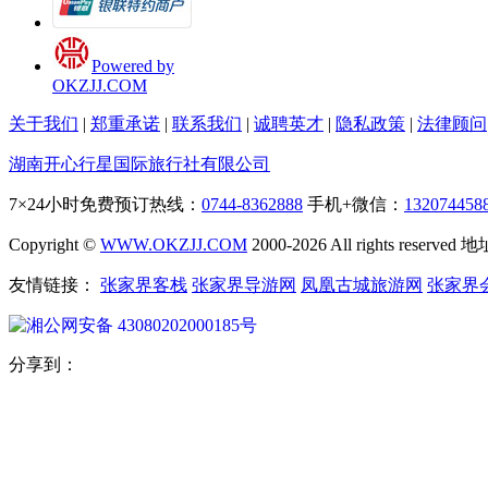
Powered by
OKZJJ.COM
关于我们
|
郑重承诺
|
联系我们
|
诚聘英才
|
隐私政策
|
法律顾问
湖南开心行星国际旅行社有限公司
7×24小时免费预订热线：
0744-8362888
手机+微信：
132074458
Copyright ©
WWW.OKZJJ.COM
2000-2026 All rights re
友情链接：
张家界客栈
张家界导游网
凤凰古城旅游网
张家界
湘公网安备 43080202000185号
分享到：