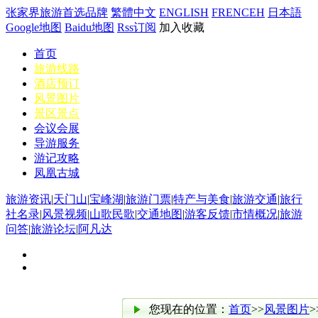
张家界旅游首选品牌
繁體中文
ENGLISH
FRENCEH
日本語
Google地图
Baidu地图
Rss订阅
加入收藏
首页
旅游线路
酒店预订
风景图片
景区景点
会议会展
导游服务
游记攻略
凤凰古城
旅游资讯
|
天门山
|
宝峰湖
|
旅游门票
|
特产与美食
|
旅游交通
|
旅行
社名录
|
风景视频
|
山歌民歌
|
交通地图
|
游客反馈
|
市情概况
|
旅游
问答
|
旅游论坛
|
阿凡达
您现在的位置：
首页
>>
风景图片
>