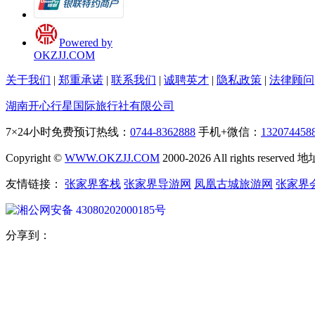
Powered by
OKZJJ.COM
关于我们
|
郑重承诺
|
联系我们
|
诚聘英才
|
隐私政策
|
法律顾问
湖南开心行星国际旅行社有限公司
7×24小时免费预订热线：
0744-8362888
手机+微信：
132074458
Copyright ©
WWW.OKZJJ.COM
2000-2026 All rights re
友情链接：
张家界客栈
张家界导游网
凤凰古城旅游网
张家界
湘公网安备 43080202000185号
分享到：