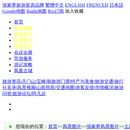
张家界旅游首选品牌
繁體中文
ENGLISH
FRENCEH
日本語
Google地图
Baidu地图
Rss订阅
加入收藏
首页
旅游线路
酒店预订
风景图片
景区景点
会议会展
导游服务
游记攻略
凤凰古城
旅游资讯
|
天门山
|
宝峰湖
|
旅游门票
|
特产与美食
|
旅游交通
|
旅行
社名录
|
风景视频
|
山歌民歌
|
交通地图
|
游客反馈
|
市情概况
|
旅游
问答
|
旅游论坛
|
阿凡达
您现在的位置：
首页
>>
风景图片
>>
张家界风景图片
>>
土