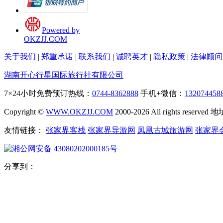
Powered by
OKZJJ.COM
关于我们
|
郑重承诺
|
联系我们
|
诚聘英才
|
隐私政策
|
法律顾问
湖南开心行星国际旅行社有限公司
7×24小时免费预订热线：
0744-8362888
手机+微信：
132074458
Copyright ©
WWW.OKZJJ.COM
2000-2026 All rights re
友情链接：
张家界客栈
张家界导游网
凤凰古城旅游网
张家界
湘公网安备 43080202000185号
分享到：