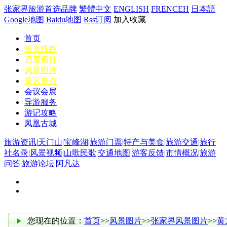
张家界旅游首选品牌
繁體中文
ENGLISH
FRENCEH
日本語
Google地图
Baidu地图
Rss订阅
加入收藏
首页
旅游线路
酒店预订
风景图片
景区景点
会议会展
导游服务
游记攻略
凤凰古城
旅游资讯
|
天门山
|
宝峰湖
|
旅游门票
|
特产与美食
|
旅游交通
|
旅行
社名录
|
风景视频
|
山歌民歌
|
交通地图
|
游客反馈
|
市情概况
|
旅游
问答
|
旅游论坛
|
阿凡达
您现在的位置：
首页
>>
风景图片
>>
张家界风景图片
>>
黄