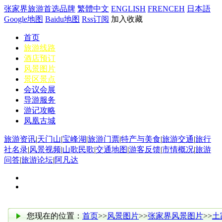
张家界旅游首选品牌
繁體中文
ENGLISH
FRENCEH
日本語
Google地图
Baidu地图
Rss订阅
加入收藏
首页
旅游线路
酒店预订
风景图片
景区景点
会议会展
导游服务
游记攻略
凤凰古城
旅游资讯
|
天门山
|
宝峰湖
|
旅游门票
|
特产与美食
|
旅游交通
|
旅行
社名录
|
风景视频
|
山歌民歌
|
交通地图
|
游客反馈
|
市情概况
|
旅游
问答
|
旅游论坛
|
阿凡达
您现在的位置：
首页
>>
风景图片
>>
张家界风景图片
>>
土