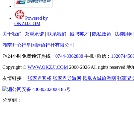
Powered by
OKZJJ.COM
关于我们
|
郑重承诺
|
联系我们
|
诚聘英才
|
隐私政策
|
法律顾问
湖南开心行星国际旅行社有限公司
7×24小时免费预订热线：
0744-8362888
手机+微信：
132074458
Copyright ©
WWW.OKZJJ.COM
2000-2026 All rights re
友情链接：
张家界客栈
张家界导游网
凤凰古城旅游网
张家界
湘公网安备 43080202000185号
分享到：