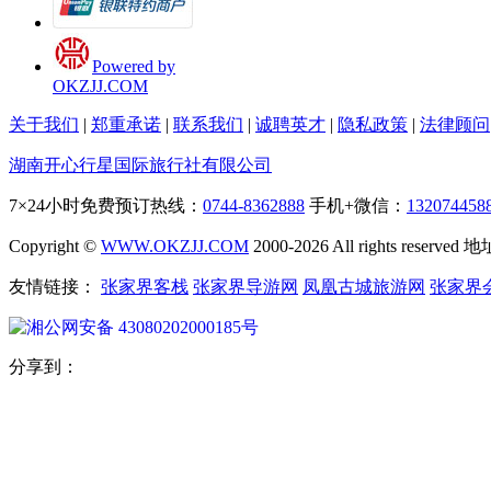
Powered by
OKZJJ.COM
关于我们
|
郑重承诺
|
联系我们
|
诚聘英才
|
隐私政策
|
法律顾问
湖南开心行星国际旅行社有限公司
7×24小时免费预订热线：
0744-8362888
手机+微信：
132074458
Copyright ©
WWW.OKZJJ.COM
2000-2026 All rights re
友情链接：
张家界客栈
张家界导游网
凤凰古城旅游网
张家界
湘公网安备 43080202000185号
分享到：