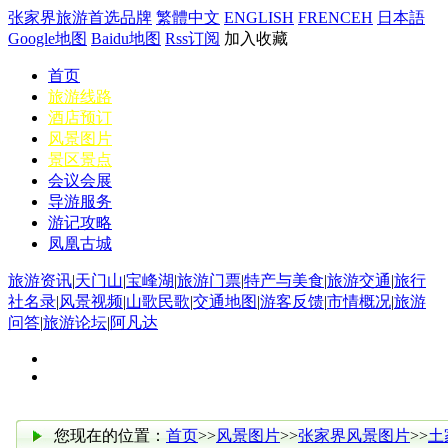
张家界旅游首选品牌
繁體中文
ENGLISH
FRENCEH
日本語
Google地图
Baidu地图
Rss订阅
加入收藏
首页
旅游线路
酒店预订
风景图片
景区景点
会议会展
导游服务
游记攻略
凤凰古城
旅游资讯
|
天门山
|
宝峰湖
|
旅游门票
|
特产与美食
|
旅游交通
|
旅行
社名录
|
风景视频
|
山歌民歌
|
交通地图
|
游客反馈
|
市情概况
|
旅游
问答
|
旅游论坛
|
阿凡达
您现在的位置：
首页
>>
风景图片
>>
张家界风景图片
>>
土