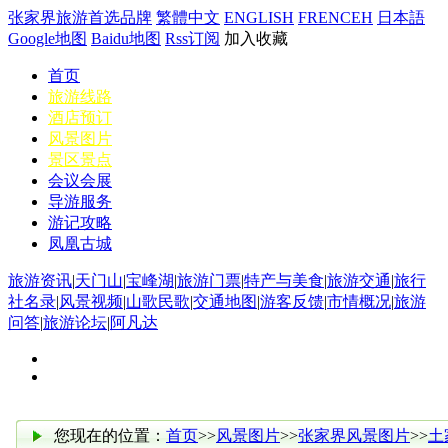
张家界旅游首选品牌
繁體中文
ENGLISH
FRENCEH
日本語
Google地图
Baidu地图
Rss订阅
加入收藏
首页
旅游线路
酒店预订
风景图片
景区景点
会议会展
导游服务
游记攻略
凤凰古城
旅游资讯
|
天门山
|
宝峰湖
|
旅游门票
|
特产与美食
|
旅游交通
|
旅行
社名录
|
风景视频
|
山歌民歌
|
交通地图
|
游客反馈
|
市情概况
|
旅游
问答
|
旅游论坛
|
阿凡达
您现在的位置：
首页
>>
风景图片
>>
张家界风景图片
>>
土