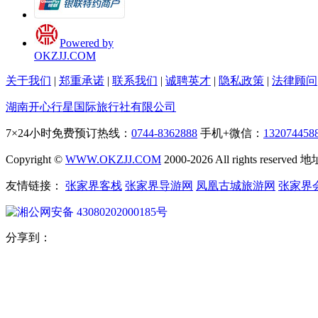
Powered by
OKZJJ.COM
关于我们
|
郑重承诺
|
联系我们
|
诚聘英才
|
隐私政策
|
法律顾问
湖南开心行星国际旅行社有限公司
7×24小时免费预订热线：
0744-8362888
手机+微信：
132074458
Copyright ©
WWW.OKZJJ.COM
2000-2026 All rights re
友情链接：
张家界客栈
张家界导游网
凤凰古城旅游网
张家界
湘公网安备 43080202000185号
分享到：