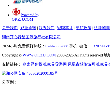
Powered by
OKZJJ.COM
关于我们
|
郑重承诺
|
联系我们
|
诚聘英才
|
隐私政策
|
法律顾问
湖南开心行星国际旅行社有限公司
7×24小时免费预订热线：
0744-8362888
手机+微信：
132074458
Copyright ©
WWW.OKZJJ.COM
2000-2026 All rights re
友情链接：
张家界客栈
张家界导游网
凤凰古城旅游网
张家界
湘公网安备 43080202000185号
分享到：