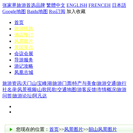
张家界旅游首选品牌
繁體中文
ENGLISH
FRENCEH
日本語
Google地图
Baidu地图
Rss订阅
加入收藏
首页
旅游线路
酒店预订
风景图片
景区景点
会议会展
导游服务
游记攻略
凤凰古城
旅游资讯
|
天门山
|
宝峰湖
|
旅游门票
|
特产与美食
|
旅游交通
|
旅行
社名录
|
风景视频
|
山歌民歌
|
交通地图
|
游客反馈
|
市情概况
|
旅游
问答
|
旅游论坛
|
阿凡达
您现在的位置：
首页
>>
风景图片
>>
韶山风景图片