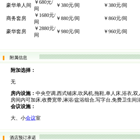
￥680元/
豪华单人间
￥380元/间
￥380元/间
间
￥1680元/
商务套房
￥880元/间
￥860元/间
间
￥2880元/
豪华套房
￥980元/间
￥960元/间
间
附属信息
附加选择：
无
房内设施：
中央空调,西式铺床,吹风机,拖鞋,单人床,浴衣,双
房间内可加床,收费宽带,淋浴/盆浴组合,写字台,免费卫生间
会议设施：
大、小
会议
室
酒店预订承诺