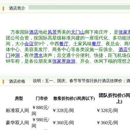
酒店简介
万泰国际
酒店
地处
风景
秀美的
天门山
脚下南庄坪， 是
张家
团公司合资，按国际高星级标准兴建的一座现代化、多功能
间，大小
会议
室9个，中西
餐厅
、土家风味
餐厅
、夜总会、商
体中心、美容美发厅、商务中心等各类设施一应俱全。
酒店
门
神
洞
，夜伴
澧水
涛声；且交通十分便利、快捷，距飞机场仅
钟车程，是各位朋友来
张家界旅游
、开会、休闲下榻的理想
说明：五一、国庆、春节等节假日执行酒店挂牌价；酒
酒店价格
团队折扣价(5
房型
门市价
散客折扣价(5间房以下)
上)
￥880元/
标准双人间
￥328元/间
￥328元/间
间
￥980元/
豪华双人间
￥360元/间
￥360元/间
间