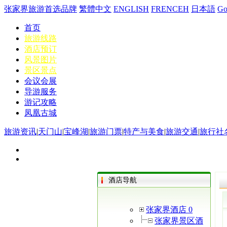
张家界旅游首选品牌
繁體中文
ENGLISH
FRENCEH
日本語
G
首页
旅游线路
酒店预订
风景图片
景区景点
会议会展
导游服务
游记攻略
凤凰古城
旅游资讯
|
天门山
|
宝峰湖
|
旅游门票
|
特产与美食
|
旅游交通
|
旅行社
酒店导航
张家界酒店 0
张家界景区酒