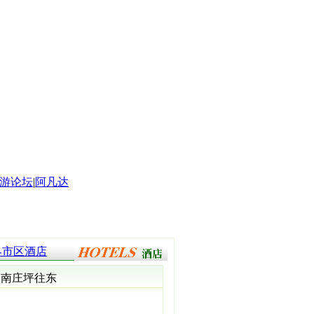
游论坛
|
阿凡达
界市区酒店
界南庄坪往东