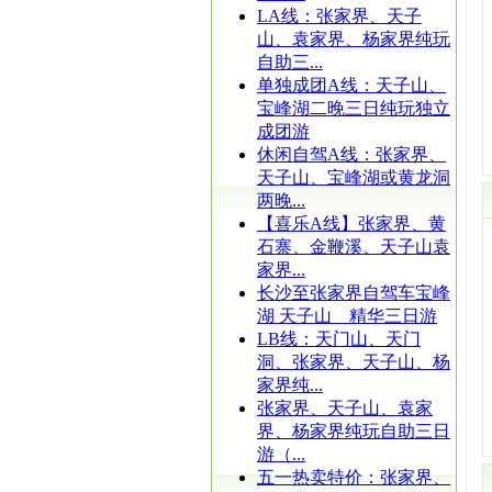
LA线：张家界、天子
山、袁家界、杨家界纯玩
自助三...
单独成团A线：天子山、
宝峰湖二晚三日纯玩独立
成团游
休闲自驾A线：张家界、
天子山、宝峰湖或黄龙洞
两晚...
【喜乐A线】张家界、黄
石寨、金鞭溪、天子山袁
家界...
长沙至张家界自驾车宝峰
湖 天子山 精华三日游
LB线：天门山、天门
洞、张家界、天子山、杨
家界纯...
张家界、天子山、袁家
界、杨家界纯玩自助三日
游（...
五一热卖特价：张家界、