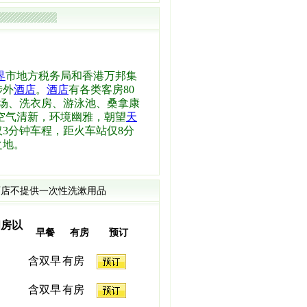
界
市地方税务局和香港万邦集
涉外
酒店
。
酒店
有各类客房80
场、洗衣房、游泳池、桑拿康
空气清新，环境幽雅，朝望
天
3分钟车程，距火车站仅8分
之地。
店不提供一次性洗漱用品
间房以
早餐
有房
预订
含双早
有房
含双早
有房