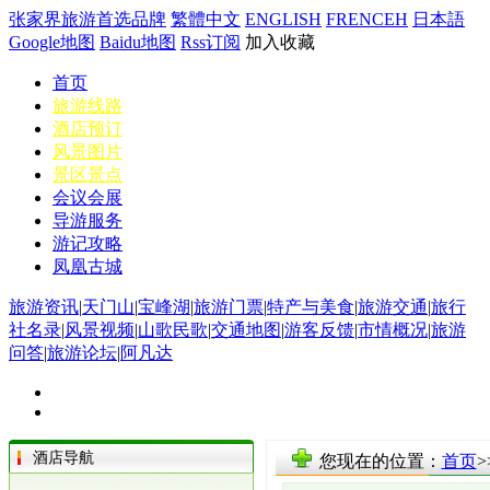
张家界旅游首选品牌
繁體中文
ENGLISH
FRENCEH
日本語
Google地图
Baidu地图
Rss订阅
加入收藏
首页
旅游线路
酒店预订
风景图片
景区景点
会议会展
导游服务
游记攻略
凤凰古城
旅游资讯
|
天门山
|
宝峰湖
|
旅游门票
|
特产与美食
|
旅游交通
|
旅行
社名录
|
风景视频
|
山歌民歌
|
交通地图
|
游客反馈
|
市情概况
|
旅游
问答
|
旅游论坛
|
阿凡达
酒店导航
您现在的位置：
首页
>