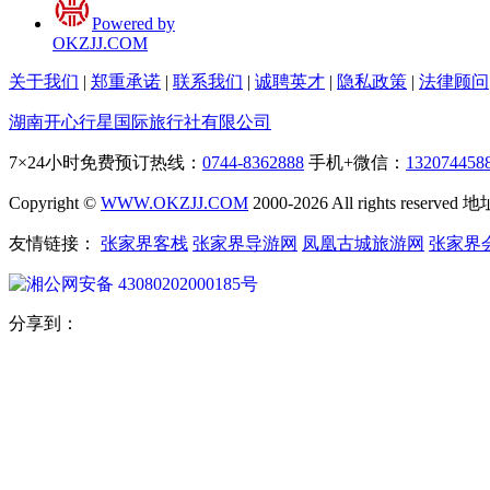
Powered by
OKZJJ.COM
关于我们
|
郑重承诺
|
联系我们
|
诚聘英才
|
隐私政策
|
法律顾问
湖南开心行星国际旅行社有限公司
7×24小时免费预订热线：
0744-8362888
手机+微信：
132074458
Copyright ©
WWW.OKZJJ.COM
2000-2026 All rights re
友情链接：
张家界客栈
张家界导游网
凤凰古城旅游网
张家界
湘公网安备 43080202000185号
分享到：