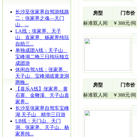
长沙至张家界自驾游线路
房型
门市价
二：张家界之魂—天门
标准双人间
￥388元/间
山、...
LA线：张家界、天子
山、袁家界、杨家界纯玩
自助三...
单独成团A线：天子山、
宝峰湖二晚三日纯玩独立
成团游
休闲自驾A线：张家界、
天子山、宝峰湖或黄龙洞
两晚...
房型
门市价
【喜乐A线】张家界、黄
标准双人间
￥388元/间
石寨、金鞭溪、天子山袁
家界...
长沙至张家界自驾车宝峰
湖 天子山 精华三日游
LB线：天门山、天门
洞、张家界、天子山、杨
家界纯...