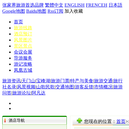
张家界旅游首选品牌
繁體中文
ENGLISH
FRENCEH
日本語
Google地图
Baidu地图
Rss订阅
加入收藏
首页
旅游线路
酒店预订
风景图片
景区景点
会议会展
导游服务
游记攻略
凤凰古城
旅游资讯
|
天门山
|
宝峰湖
|
旅游门票
|
特产与美食
|
旅游交通
|
旅行
社名录
|
风景视频
|
山歌民歌
|
交通地图
|
游客反馈
|
市情概况
|
旅游
问答
|
旅游论坛
|
阿凡达
酒店导航
您现在的位置：
首页
>