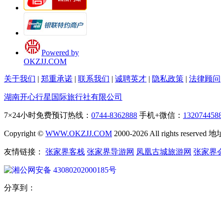
Powered by
OKZJJ.COM
关于我们
|
郑重承诺
|
联系我们
|
诚聘英才
|
隐私政策
|
法律顾问
湖南开心行星国际旅行社有限公司
7×24小时免费预订热线：
0744-8362888
手机+微信：
132074458
Copyright ©
WWW.OKZJJ.COM
2000-2026 All rights re
友情链接：
张家界客栈
张家界导游网
凤凰古城旅游网
张家界
湘公网安备 43080202000185号
分享到：