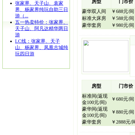
房型
门市价
张家界、天子山、袁家
界、杨家界纯玩自助三日
豪华双人间
￥688元/间
游（...
标准大床房
￥588元/间
五一热卖特价：张家界、
豪华套房
￥980元/间
天子山、阿凡达精华两日
游
LC线：张家界、天子
山、杨家界、凤凰古城纯
玩四日游
房型
门市价
标准间(返现
￥680元/间
金100元/间)
豪华间(返现
￥880元/间
金100元/间)
豪华套房
￥2888元/