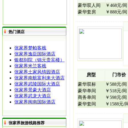
豪华双人间
￥468元/间
豪华套房
￥888元/间
热门酒店
张家界梦帕客栈
张家界逸臣国际酒店
银都别院（锦元贵宾楼）
张家界米兰客栈
张家界土家风情园酒店
房型
门市价
张家界南航富利来大酒店
张家界武陵国际大酒店
豪华双标
￥588元/间
张家界景豪大酒店
豪华单间
￥518元/间
张家界武龙大酒店
商务单间
￥598元/间
张家界闽南国际酒店
豪华套间
￥1588元/
张家界旅游线路推荐