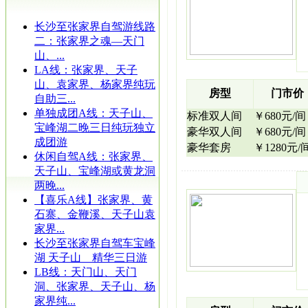
长沙至张家界自驾游线路
二：张家界之魂—天门
山、...
LA线：张家界、天子
山、袁家界、杨家界纯玩
房型
门市价
自助三...
单独成团A线：天子山、
标准双人间
￥680元/间
宝峰湖二晚三日纯玩独立
豪华双人间
￥680元/间
成团游
豪华套房
￥1280元/
休闲自驾A线：张家界、
天子山、宝峰湖或黄龙洞
两晚...
【喜乐A线】张家界、黄
石寨、金鞭溪、天子山袁
家界...
长沙至张家界自驾车宝峰
湖 天子山 精华三日游
LB线：天门山、天门
洞、张家界、天子山、杨
家界纯...