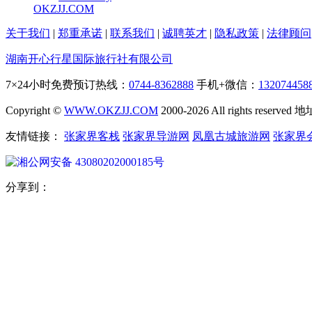
OKZJJ.COM
关于我们
|
郑重承诺
|
联系我们
|
诚聘英才
|
隐私政策
|
法律顾问
湖南开心行星国际旅行社有限公司
7×24小时免费预订热线：
0744-8362888
手机+微信：
132074458
Copyright ©
WWW.OKZJJ.COM
2000-2026 All rights re
友情链接：
张家界客栈
张家界导游网
凤凰古城旅游网
张家界
湘公网安备 43080202000185号
分享到：