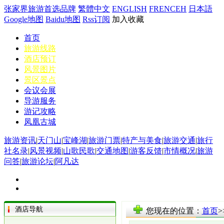
张家界旅游首选品牌
繁體中文
ENGLISH
FRENCEH
日本語
Google地图
Baidu地图
Rss订阅
加入收藏
首页
旅游线路
酒店预订
风景图片
景区景点
会议会展
导游服务
游记攻略
凤凰古城
旅游资讯
|
天门山
|
宝峰湖
|
旅游门票
|
特产与美食
|
旅游交通
|
旅行
社名录
|
风景视频
|
山歌民歌
|
交通地图
|
游客反馈
|
市情概况
|
旅游
问答
|
旅游论坛
|
阿凡达
酒店导航
您现在的位置：
首页
>