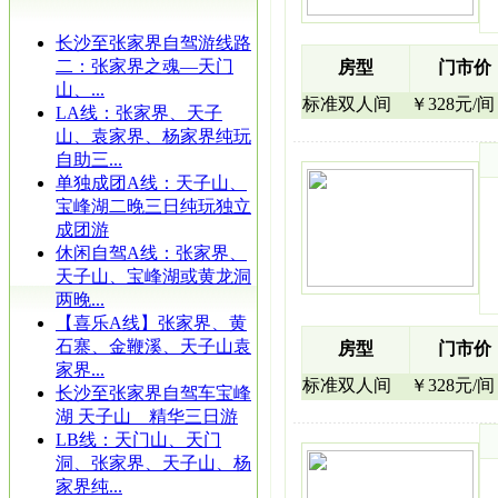
长沙至张家界自驾游线路
二：张家界之魂—天门
房型
门市价
山、...
标准双人间
￥328元/间
LA线：张家界、天子
山、袁家界、杨家界纯玩
自助三...
单独成团A线：天子山、
宝峰湖二晚三日纯玩独立
成团游
休闲自驾A线：张家界、
天子山、宝峰湖或黄龙洞
两晚...
【喜乐A线】张家界、黄
石寨、金鞭溪、天子山袁
房型
门市价
家界...
标准双人间
￥328元/间
长沙至张家界自驾车宝峰
湖 天子山 精华三日游
LB线：天门山、天门
洞、张家界、天子山、杨
家界纯...