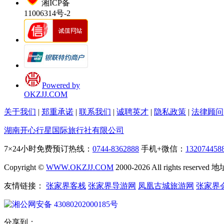
湘ICP备
11006314号-2
Powered by
OKZJJ.COM
关于我们
|
郑重承诺
|
联系我们
|
诚聘英才
|
隐私政策
|
法律顾问
湖南开心行星国际旅行社有限公司
7×24小时免费预订热线：
0744-8362888
手机+微信：
132074458
Copyright ©
WWW.OKZJJ.COM
2000-2026 All rights re
友情链接：
张家界客栈
张家界导游网
凤凰古城旅游网
张家界
湘公网安备 43080202000185号
分享到：