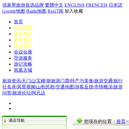
张家界旅游首选品牌
繁體中文
ENGLISH
FRENCEH
日本語
Google地图
Baidu地图
Rss订阅
加入收藏
首页
旅游线路
酒店预订
风景图片
景区景点
会议会展
导游服务
游记攻略
凤凰古城
旅游资讯
|
天门山
|
宝峰湖
|
旅游门票
|
特产与美食
|
旅游交通
|
旅行
社名录
|
风景视频
|
山歌民歌
|
交通地图
|
游客反馈
|
市情概况
|
旅游
问答
|
旅游论坛
|
阿凡达
酒店导航
您现在的位置：
首页
>