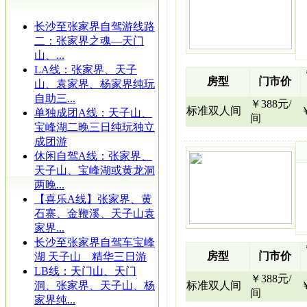
长沙至张家界自驾游线路
二：张家界之魂—天门
山、...
LA线：张家界、天子
房型
门市价
山、袁家界、杨家界纯玩
自助三...
￥388元/
标准双人间
单独成团A线：天子山、
间
宝峰湖二晚三日纯玩独立
成团游
休闲自驾A线：张家界、
天子山、宝峰湖或黄龙洞
两晚...
【喜乐A线】张家界、黄
石寨、金鞭溪、天子山袁
家界...
长沙至张家界自驾车宝峰
房型
门市价
湖 天子山 精华三日游
LB线：天门山、天门
￥388元/
洞、张家界、天子山、杨
标准双人间
间
家界纯...