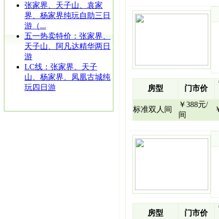
张家界、天子山、袁家
界、杨家界纯玩自助三日
游（...
五一热卖特价：张家界、
天子山、阿凡达精华两日
游
LC线：张家界、天子
山、杨家界、凤凰古城纯
玩四日游
房型
门市价
￥388元/
标准双人间
间
房型
门市价