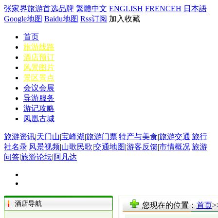
张家界旅游首选品牌
繁體中文
ENGLISH
FRENCEH
日本語
Google地图
Baidu地图
Rss订阅
加入收藏
首页
旅游线路
酒店预订
风景图片
景区景点
会议会展
导游服务
游记攻略
凤凰古城
旅游资讯
|
天门山
|
宝峰湖
|
旅游门票
|
特产与美食
|
旅游交通
|
旅行
社名录
|
风景视频
|
山歌民歌
|
交通地图
|
游客反馈
|
市情概况
|
旅游
问答
|
旅游论坛
|
阿凡达
酒店导航
您现在的位置：
首页
>