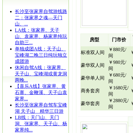
长沙至张家界自驾游线路
二：张家界之魂—天门
山、...
LA线：张家界、天子
山、袁家界、杨家界纯玩
房型
门市价
自助三...
单独成团A线：天子山、
￥880元/
标准双人间
宝峰湖二晚三日纯玩独立
间
成团游
￥980元/
豪华双人间
休闲自驾A线：张家界、
间
天子山、宝峰湖或黄龙洞
￥680元/
豪华单人间
两晚...
间
【喜乐A线】张家界、黄
￥1680元/
商务套房
石寨、金鞭溪、天子山袁
间
家界...
￥2880元/
豪华套房
长沙至张家界自驾车宝峰
间
湖 天子山 精华三日游
LB线：天门山、天门
洞、张家界、天子山、杨
家界纯...