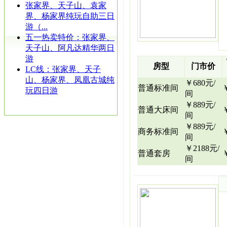
张家界、天子山、袁家
界、杨家界纯玩自助三日
游（...
五一热卖特价：张家界、
天子山、阿凡达精华两日
游
房型
门市价
LC线：张家界、天子
山、杨家界、凤凰古城纯
￥680元/
普通标准间
玩四日游
间
￥889元/
普通大床间
间
￥889元/
商务标准间
间
￥2188元/
普通套房
间