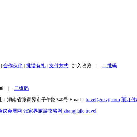
|
合作伙伴
|
挑错有礼
|
支付方式
|
加入收藏
|
二维码
888 |
二维码
址：湖南省张家界市子午路340号 Email：
travel@okzjj.com
预订付
会议会展网
张家界旅游攻略网
zhangjiajie travel