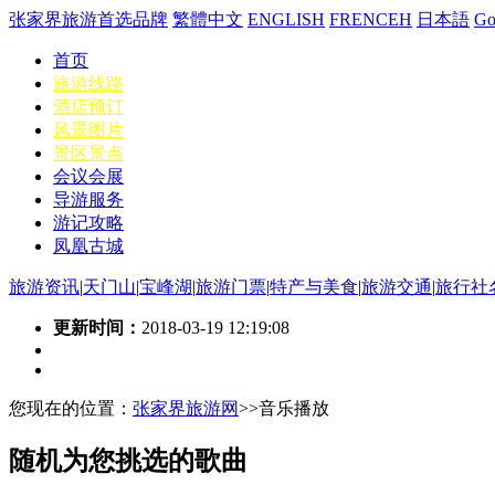
张家界旅游首选品牌
繁體中文
ENGLISH
FRENCEH
日本語
G
首页
旅游线路
酒店预订
风景图片
景区景点
会议会展
导游服务
游记攻略
凤凰古城
旅游资讯
|
天门山
|
宝峰湖
|
旅游门票
|
特产与美食
|
旅游交通
|
旅行社
更新时间：
2018-03-19 12:19:08
您现在的位置：
张家界旅游网
>>音乐播放
随机为您挑选的歌曲