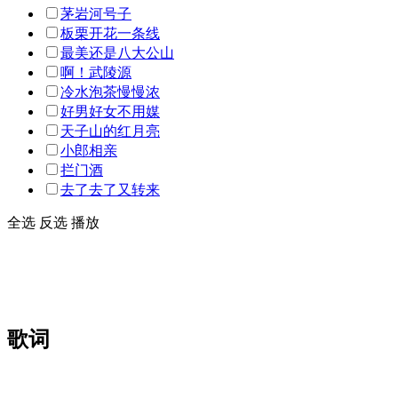
茅岩河号子
板栗开花一条线
最美还是八大公山
啊！武陵源
冷水泡茶慢慢浓
好男好女不用媒
天子山的红月亮
小郎相亲
拦门酒
去了去了又转来
全选
反选
播放
歌词