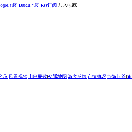
oogle地图
Baidu地图
Rss订阅
加入收藏
名录
|
风景视频
|
山歌民歌
|
交通地图
|
游客反馈
|
市情概况
|
旅游问答
|
旅