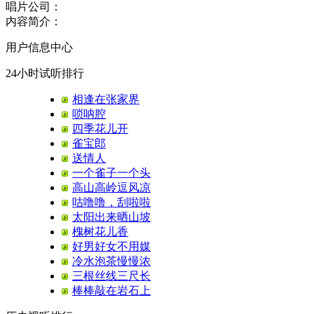
唱片公司：
内容简介：
用户信息中心
24小时试听排行
相逢在张家界
唢呐腔
四季花儿开
雀宝郎
送情人
一个雀子一个头
高山高岭逗风凉
咕噜噜，刮啦啦
太阳出来晒山坡
槐树花儿香
好男好女不用媒
冷水泡茶慢慢浓
三根丝线三尺长
棒棒敲在岩石上