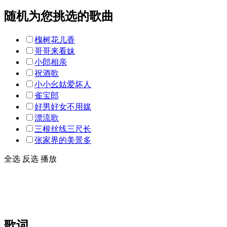
随机为您挑选的歌曲
槐树花儿香
哥哥来看妹
小郎相亲
祝酒歌
小小幺姑爱坏人
雀宝郎
好男好女不用媒
漂流歌
三根丝线三尺长
张家界的美景多
全选
反选
播放
歌词