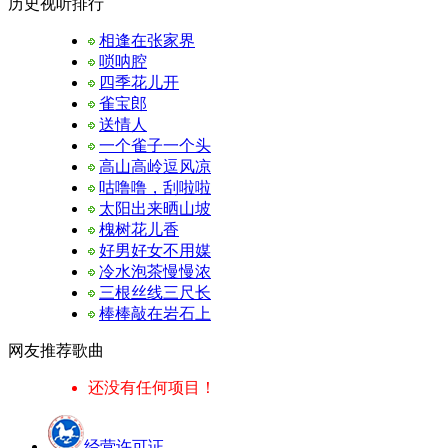
历史视听排行
相逢在张家界
唢呐腔
四季花儿开
雀宝郎
送情人
一个雀子一个头
高山高岭逗风凉
咕噜噜，刮啦啦
太阳出来晒山坡
槐树花儿香
好男好女不用媒
冷水泡茶慢慢浓
三根丝线三尺长
棒棒敲在岩石上
网友推荐歌曲
还没有任何项目！
经营许可证