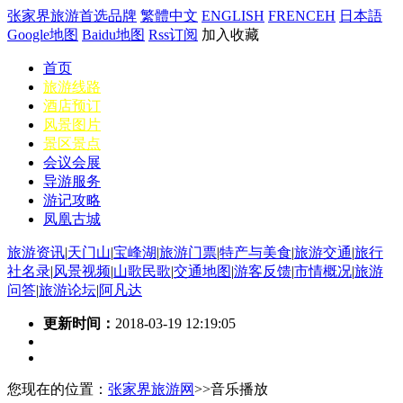
张家界旅游首选品牌
繁體中文
ENGLISH
FRENCEH
日本語
Google地图
Baidu地图
Rss订阅
加入收藏
首页
旅游线路
酒店预订
风景图片
景区景点
会议会展
导游服务
游记攻略
凤凰古城
旅游资讯
|
天门山
|
宝峰湖
|
旅游门票
|
特产与美食
|
旅游交通
|
旅行
社名录
|
风景视频
|
山歌民歌
|
交通地图
|
游客反馈
|
市情概况
|
旅游
问答
|
旅游论坛
|
阿凡达
更新时间：
2018-03-19 12:19:05
您现在的位置：
张家界旅游网
>>音乐播放