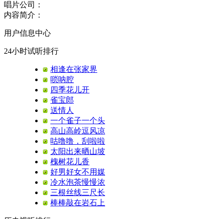
唱片公司：
内容简介：
用户信息中心
24小时试听排行
相逢在张家界
唢呐腔
四季花儿开
雀宝郎
送情人
一个雀子一个头
高山高岭逗风凉
咕噜噜，刮啦啦
太阳出来晒山坡
槐树花儿香
好男好女不用媒
冷水泡茶慢慢浓
三根丝线三尺长
棒棒敲在岩石上