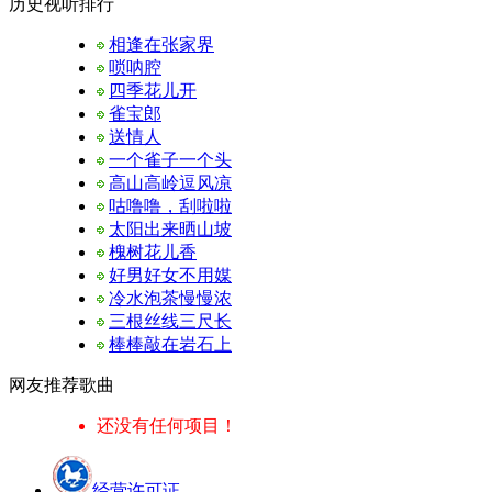
历史视听排行
相逢在张家界
唢呐腔
四季花儿开
雀宝郎
送情人
一个雀子一个头
高山高岭逗风凉
咕噜噜，刮啦啦
太阳出来晒山坡
槐树花儿香
好男好女不用媒
冷水泡茶慢慢浓
三根丝线三尺长
棒棒敲在岩石上
网友推荐歌曲
还没有任何项目！
经营许可证