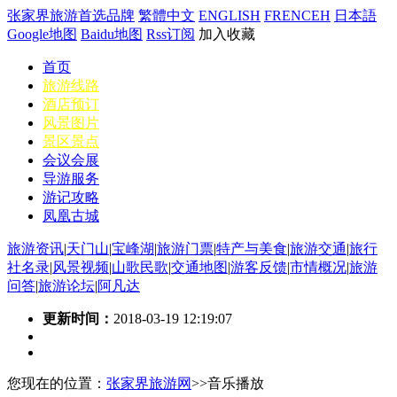
张家界旅游首选品牌
繁體中文
ENGLISH
FRENCEH
日本語
Google地图
Baidu地图
Rss订阅
加入收藏
首页
旅游线路
酒店预订
风景图片
景区景点
会议会展
导游服务
游记攻略
凤凰古城
旅游资讯
|
天门山
|
宝峰湖
|
旅游门票
|
特产与美食
|
旅游交通
|
旅行
社名录
|
风景视频
|
山歌民歌
|
交通地图
|
游客反馈
|
市情概况
|
旅游
问答
|
旅游论坛
|
阿凡达
更新时间：
2018-03-19 12:19:07
您现在的位置：
张家界旅游网
>>音乐播放