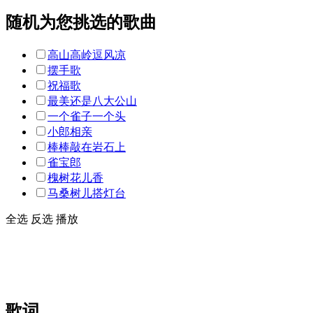
随机为您挑选的歌曲
高山高岭逗风凉
摆手歌
祝福歌
最美还是八大公山
一个雀子一个头
小郎相亲
棒棒敲在岩石上
雀宝郎
槐树花儿香
马桑树儿搭灯台
全选
反选
播放
歌词