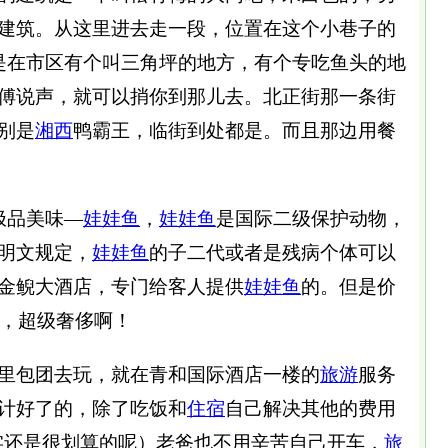
建筑。从这里进去走一段，位置在这个小巷子的
是在市区有个叫三角坪的地方，有个专吃鱼头的地
傅说声，就可以捎你到那儿去。北正街那一条街
别是
湘西
鸭霸王，临街到处都是。而且那边用餐
极品美味—
娃娃鱼
，
娃娃鱼
是国际二级保护动物，
明文规定，
娃娃鱼
的子二代或者是残病个体可以
金鲵大酒店，专门给客人提供
娃娃鱼
的。但是价
右，超级奢侈啊！
包团去玩，就在青和国际酒店一楼的
旅游
服务
计好了的，除了吃饭和
住宿
自己解决其他的费用
其实还是很划算的呢）老爸也不用辛苦自己开车，
旅