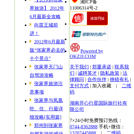
湘ICP备
11006314号-2
界旅游】 2012年
6月最新全攻略
向苗王城前
进！
2012年6月最新
版“张家界必去的
Powered by
OKZJJ.COM
十个景点”
张家界天门山
关于我们
|
郑重承诺
|
联系我
们
|
诚聘英才
|
隐私政策
|
法
自驾游攻略
律顾问
|
合作伙伴
|
挑错有礼
|
张家界旅游注
支付方式
|
加入收藏
|
二维
意事项
码
张家界与凤凰
湖南开心行星国际旅行社有
吃、住、行最详
限公司
细攻略[实用篇]
7×24小时免费预订热线：
郑州到张家界
0744-8362888
手机+微信：
13207445888
|
二维码
自驾车游的感动