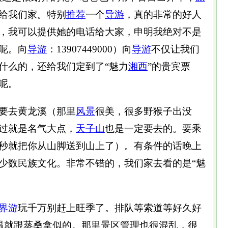
给我们家。特别
推荐
一个
导游
，真的非常的好人
，我可以提供她的电话给大家，申明我绝对不是
呢。向
导游
：13907449000）向
导游
不仅让我们
什么的，还给我们定到了“魅力
湘西
”的贵宾票
呢。
要去黄龙溪（那里
风景
很美，很多野猴子出没
过就是名气大点，
天子山
也是一定要去的。要乘
秒就把你从山脚送到山上了）。有条件的话晚上
少数民族文化。非常不错的，我们家去看的是“魅
界游
玩千万别赶上旺季了。排队等索道等好久好
高温就跟蒸桑拿似的。那里景区管理也很混乱，很