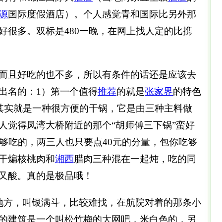
源
国际度假酒店）。个人感觉青和国际比另外那
好很多。双标是480一晚，在网上找人定的比携
且好吃的也不多，所以有条件的话还是应该去
出名的：1）第一个值得
推荐
的就是
张家界
的特色
下锅其实就是一种很方便的干锅，它是由三种主料做
人觉得凤湾大桥附近的那个“胡师傅三下锅”蛮好
很够吃的，两三人也只要点40元的分量，包你吃够
干煸核桃肉和
湘西
腊肉三种混在一起炖，吃的同
又酸。真的是极品哦！
方，叫银满斗，比较难找，在航院对着的那条小
的建筑是一个叫松竹梅的大网吧，米白色的，另