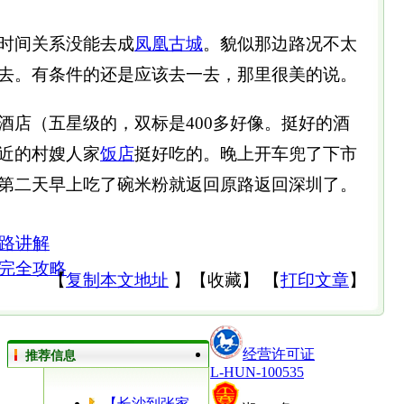
时间关系没能去成
凤凰古城
。貌似那边路况不太
去。有条件的还是应该去一去，那里很美的说。
酒店（五星级的，双标是400多好像。挺好的酒
近的村嫂人家
饭店
挺好吃的。晚上开车兜了下市
第二天早上吃了碗米粉就返回原路返回深圳了。
路讲解
完全攻略
【
复制本文地址
】
【
收藏
】
【
打印文章
】
经营许可证
推荐信息
L-HUN-100535
【长沙到张家