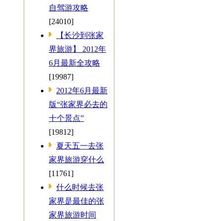
自驾游攻略
[24010]
【长沙到张家
界旅游】 2012年
6月最新全攻略
[19987]
2012年6月最新
版“张家界必去的
十个景点”
[19812]
夏天五一去张
家界旅游穿什么
[11761]
什么时候去张
家界是最佳的张
家界旅游时间