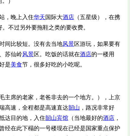
间。）
站，晚上入住
华天
国际大
酒店
（五星级），在携
很好。不过另外要拖鞋之类的要收费。
间比较短。没有去当地
风景
区游玩，如果要有
、苏仙岭
风景
区。吃饭的话就在
酒店
的一楼用
好是
美食
节，很多好吃的小吃呢。
毛主席的老家，老爸非去的一个地方。），上京
瑞高速，全程都是高速直达
韶山
，路况非常好
抵达目的地，入住
韶山
宾馆
（当地最好的
酒店
，
曾经在此下榻的一号楼现在已经是国家重点保护