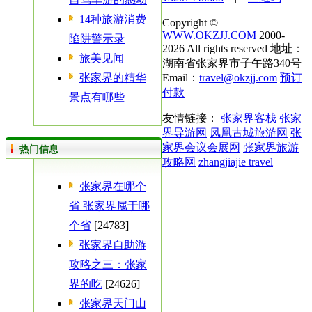
14种旅游消费
Copyright ©
WWW.OKZJJ.COM
2000-
陷阱警示录
2026 All rights reserved 地址：
旅美见闻
湖南省张家界市子午路340号
张家界的精华
Email：
travel@okzjj.com
预订
付款
景点有哪些
友情链接：
张家界客栈
张家
界导游网
凤凰古城旅游网
张
家界会议会展网
张家界旅游
热门信息
攻略网
zhangjiajie travel
张家界在哪个
省 张家界属于哪
个省
[24783]
张家界自助游
攻略之三：张家
界的吃
[24626]
张家界天门山