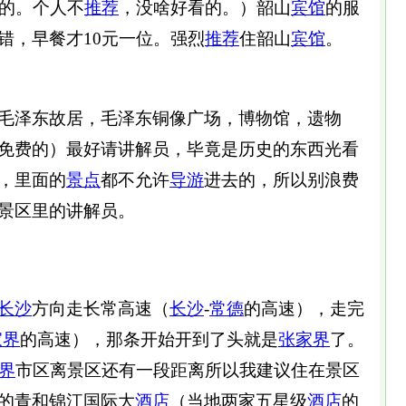
票的。个人不
推荐
，没啥好看的。）韶山
宾馆
的服
错，早餐才10元一位。强烈
推荐
住韶山
宾馆
。
毛泽东故居，毛泽东铜像广场，博物馆，遗物
免费的）最好请讲解员，毕竟是历史的东西光看
，里面的
景点
都不允许
导游
进去的，所以别浪费
景区里的讲解员。
长沙
方向走长常高速（
长沙
-
常德
的高速），走完
家界
的高速），那条开始开到了头就是
张家界
了。
界
市区离景区还有一段距离所以我建议住在景区
的青和锦江国际大
酒店
（当地两家五星级
酒店
的