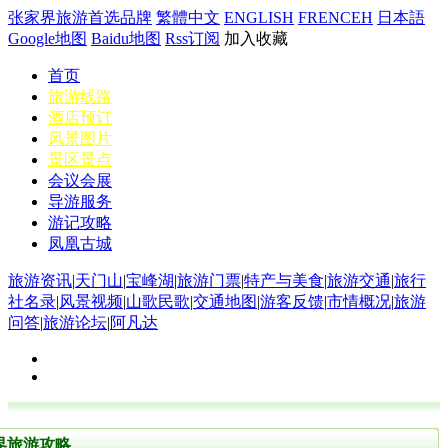
张家界旅游首选品牌
繁體中文
ENGLISH
FRENCEH
日本語
Google地图
Baidu地图
Rss订阅
加入收藏
首页
旅游线路
酒店预订
风景图片
景区景点
会议会展
导游服务
游记攻略
凤凰古城
旅游资讯
|
天门山
|
宝峰湖
|
旅游门票
|
特产与美食
|
旅游交通
|
旅行
社名录
|
风景视频
|
山歌民歌
|
交通地图
|
游客反馈
|
市情概况
|
旅游
问答
|
旅游论坛
|
阿凡达
界旅游攻略