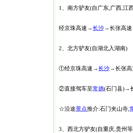
1、南方驴友(自广东,广西,江
经京珠高速→
长沙
→长张高速
2、北方驴友(自湖北入湖南)
①经京珠高速→
长沙
→长张高
②直接驾车至
常德
(石门县)
☆沿途
景点
推介:石门夹山寺,
3、西北方驴友(自重庆,贵州等