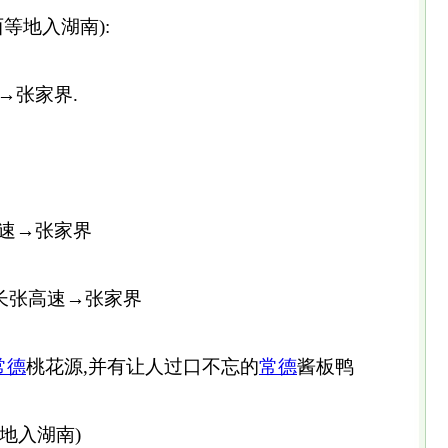
西等地入湖南):
→张家界.
速→张家界
→长张高速→张家界
常德
桃花源,并有让人过口不忘的
常德
酱板鸭
地入湖南)