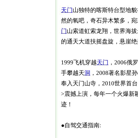
天门
山独特的喀斯特台型地貌
然的氧吧，奇石异木繁多，宛
门
山索道虹索龙翔，世界海拔
的通天大道扶摇盘旋，悬崖绝
1999飞机穿越
天门
，2006
手攀越天
洞
，2008著名影星
奉入天门山寺，2010世界首
>震撼上演，每年一个火爆新
迹！
●自驾交通指南: