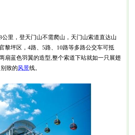
8公里，登天门山不需爬山，天门山索道直达山
官黎坪区，4路、5路、10路等多路公交车可抵
两扇蓝色羽翼的造型,整个索道下站就如一只展翅
道别致的
风景
线。