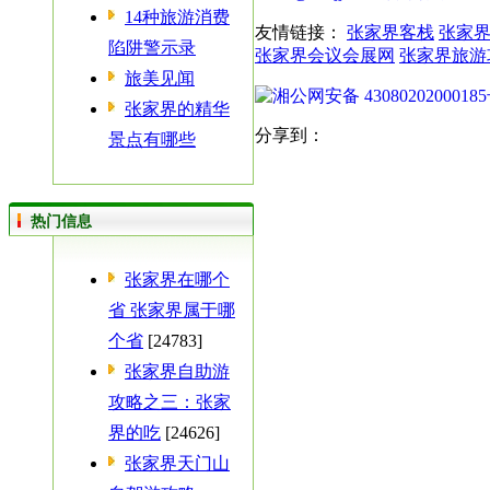
14种旅游消费
友情链接：
张家界客栈
张家
陷阱警示录
张家界会议会展网
张家界旅游
旅美见闻
湘公网安备 4308020200018
张家界的精华
分享到：
景点有哪些
热门信息
张家界在哪个
省 张家界属于哪
个省
[24783]
张家界自助游
攻略之三：张家
界的吃
[24626]
张家界天门山