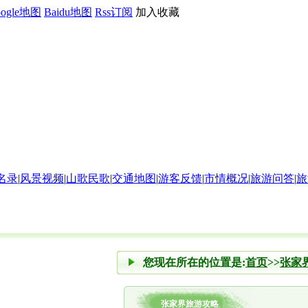
oogle地图
Baidu地图
Rss订阅
加入收藏
名录
|
风景视频
|
山歌民歌
|
交通地图
|
游客反馈
|
市情概况
|
旅游问答
|
旅
您现在所在的位置是:
首页
>>
张家
张家界旅游攻略