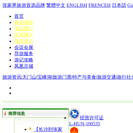
张家界旅游首选品牌
繁體中文
ENGLISH
FRENCEH
日本語
G
首页
旅游线路
酒店预订
风景图片
景区景点
会议会展
导游服务
游记攻略
凤凰古城
旅游资讯
|
天门山
|
宝峰湖
|
旅游门票
|
特产与美食
|
旅游交通
|
旅行社
推荐信息
经营许可证
L-HUN-100535
【长沙到张家