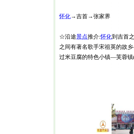
怀化
→吉首→张家界
☆沿途
景点
推介:
怀化
到吉首
之间有著名歌手宋祖英的故乡—
过米豆腐的特色小镇—芙蓉镇(