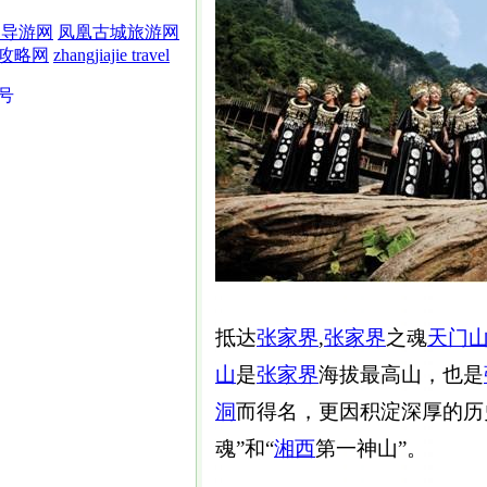
界导游网
凤凰古城旅游网
攻略网
zhangjiajie travel
5号
抵达
张家界
,
张家界
之魂
天门
山
是
张家界
海拔最高山，也是
洞
而得名，更因积淀深厚的历
魂”和“
湘西
第一神山”。