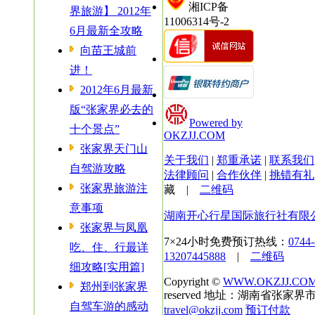
湘ICP备
界旅游】 2012年
11006314号-2
6月最新全攻略
向苗王城前
进！
2012年6月最新
版“张家界必去的
Powered by
十个景点”
OKZJJ.COM
张家界天门山
关于我们
|
郑重承诺
|
联系我们
自驾游攻略
法律顾问
|
合作伙伴
|
挑错有礼
张家界旅游注
藏
|
二维码
意事项
湖南开心行星国际旅行社有限
张家界与凤凰
7×24小时免费预订热线：
0744
吃、住、行最详
13207445888
|
二维码
细攻略[实用篇]
Copyright ©
WWW.OKZJJ.CO
郑州到张家界
reserved 地址：湖南省张家界市
自驾车游的感动
travel@okzjj.com
预订付款