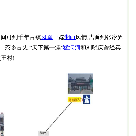
之间可到千年古镇
凤凰
一览
湘西
风情,吉首到张家界
茶乡古丈,“天下第一漂”
猛洞河
和刘晓庆曾经卖
王村)