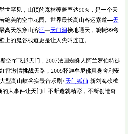
举世罕见，山顶的森林覆盖率达90%，是一个天
若绝美的空中花园。世界最长高山客运索道—
天
最高天然穿山溶
洞
—
天门
洞
接地通天，蜿蜒99弯
壁上的鬼谷栈道更是让人尖叫连连。
俄罗斯空军飞越天门，2007法国蜘蛛人阿兰罗伯特徒
孙红雷激情挑战天路，2009释迦牟尼佛真身舍利安
台大型高山峡谷实景音乐剧<
天门狐仙
·新刘海砍樵
颖的大事件让天门山不断造就精彩，不断创造奇