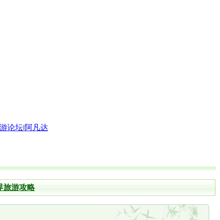
游论坛
|
阿凡达
界旅游攻略