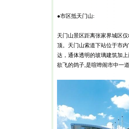
●市区抵天门山:
天门山景区距离张家界城区仅
顶。天门山索道下站位于市内
达，通体透明的玻璃建筑加上
欲飞的鸽子,是喧哗闹市中一