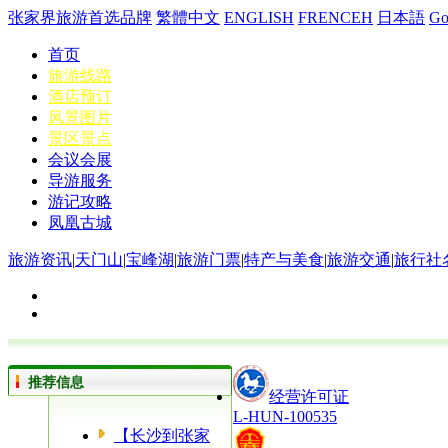
张家界旅游首选品牌
繁體中文
ENGLISH
FRENCEH
日本語
G
首页
旅游线路
酒店预订
风景图片
景区景点
会议会展
导游服务
游记攻略
凤凰古城
旅游资讯
|
天门山
|
宝峰湖
|
旅游门票
|
特产与美食
|
旅游交通
|
旅行社
推荐信息
经营许可证
L-HUN-100535
【长沙到张家