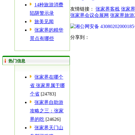
14种旅游消费
友情链接：
张家界客栈
张家
陷阱警示录
张家界会议会展网
张家界旅游
旅美见闻
湘公网安备 4308020200018
张家界的精华
分享到：
景点有哪些
热门信息
张家界在哪个
省 张家界属于哪
个省
[24783]
张家界自助游
攻略之三：张家
界的吃
[24626]
张家界天门山