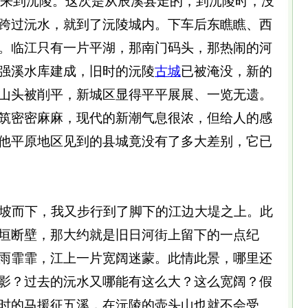
次来到沅陵。这次是从辰溪县走的，到沅陵时，没
跨过沅水，就到了沅陵城内。下车后东瞧瞧、西
。临江只有一片平湖，那南门码头，那热闹的河
强溪水库建成，旧时的沅陵
古城
已被淹没，新的
山头被削平，新城区显得平平展展、一览无遗。
筑密密麻麻，现代的新潮气息很浓，但给人的感
他平原地区见到的县城竟没有了多大差别，它已
坡而下，我又步行到了脚下的江边大堤之上。此
垣断壁，那大约就是旧日河街上留下的一点纪
雨霏霏，江上一片宽阔迷蒙。此情此景，哪里还
影？过去的沅水又哪能有这么大？这么宽阔？假
时的马援征五溪，在沅陵的壶头山也就不会受