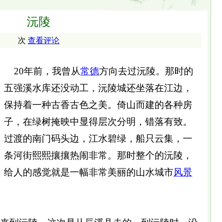
沅陵
次
查看评论
20年前，我曾从
常德
方向去过沅陵。那时的
五强溪水库还没动工，沅陵城还坐落在江边，
保持着一种古香古色之美。倚山而建的各种房
子，在绿树掩映中显得层次分明，错落有致。
过渡的南门码头边，江水碧绿，船只云集，一
条河街熙熙攘攘热闹非常。那时整个的沅陵，
给人的感觉就是一幅非常美丽的山水城市
风景