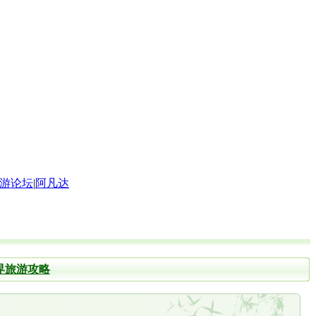
游论坛
|
阿凡达
界旅游攻略