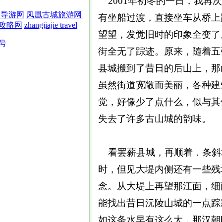
2001年初冬的一日，我再
界导游网
凤凰古城旅游网
有坐船过渡，直接坐车从桥上
攻略网
zhangjiajie travel
望望，发觉旧时的印象全变了
5号
街全无了踪迹。原来，随着五
县城搬到了昔日的后山上，那
虽然街道宽敞而美丽，各种建
觉，好像少了点什么，似与其
失去了许多古山城的韵味。
看罢薪县城，再顺着．条斜
时，但见大堤内侧还有一些残
念。从大堤上再望那江面，细
能找出昔日沅陵山城的一点踪
如这条水早有这么大，那汉朝