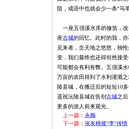
阻，成语中也就会少一条“马
一座五强溪水库的修筑，改
座
古城
的回忆。此时的我，亦
见来者，念天地之悠悠，独怆
变，我们最终也还得坦然接受
可能都会有利有弊。五强溪水
万亩的农田得到了水利灌溉之
陵县城，在搬迁后的短短10
遥祝沅陵县城在告别
古城
之后
更多的游人前来观光。
上一篇：
永顺
下一篇：
张友桃摇“李”传情