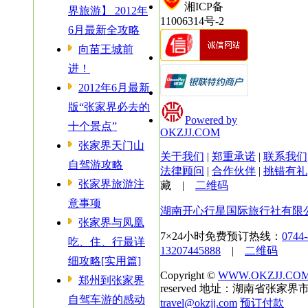
湘ICP备
界旅游】 2012年
11006314号-2
6月最新全攻略
向苗王城前
进！
2012年6月最新
版“张家界必去的
Powered by
十个景点”
OKZJJ.COM
张家界天门山
关于我们
|
郑重承诺
|
联系我们
自驾游攻略
法律顾问
|
合作伙伴
|
挑错有礼
张家界旅游注
藏
|
二维码
意事项
湖南开心行星国际旅行社有限
张家界与凤凰
7×24小时免费预订热线：
0744
吃、住、行最详
13207445888
|
二维码
细攻略[实用篇]
Copyright ©
WWW.OKZJJ.CO
郑州到张家界
reserved 地址：湖南省张家界市
自驾车游的感动
travel@okzjj.com
预订付款