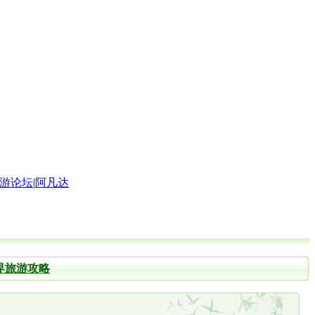
游论坛
|
阿凡达
界旅游攻略