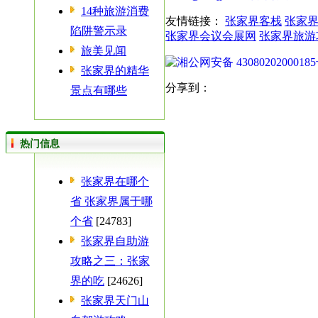
14种旅游消费
友情链接：
张家界客栈
张家
陷阱警示录
张家界会议会展网
张家界旅游
旅美见闻
湘公网安备 4308020200018
张家界的精华
分享到：
景点有哪些
热门信息
张家界在哪个
省 张家界属于哪
个省
[24783]
张家界自助游
攻略之三：张家
界的吃
[24626]
张家界天门山