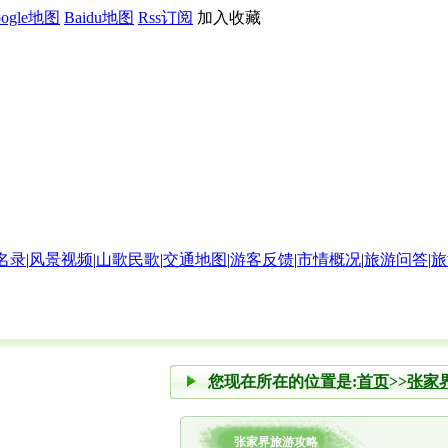
oogle地图
Baidu地图
Rss订阅
加入收藏
名录
|
风景视频
|
山歌民歌
|
交通地图
|
游客反馈
|
市情概况
|
旅游问答
|
旅
您现在所在的位置是:
首页
>>
张家
张家界旅游攻略