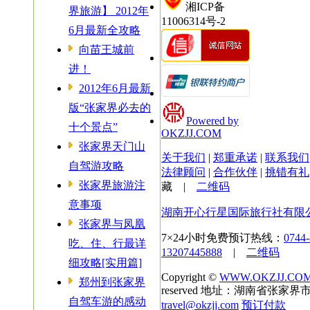
湘ICP备
界旅游】 2012年
11006314号-2
6月最新全攻略
向苗王城前
进！
2012年6月最新
版“张家界必去的
Powered by
十个景点”
OKZJJ.COM
张家界天门山
关于我们
|
郑重承诺
|
联系我们
自驾游攻略
法律顾问
|
合作伙伴
|
挑错有礼
张家界旅游注
藏
|
二维码
意事项
湖南开心行星国际旅行社有限
张家界与凤凰
7×24小时免费预订热线：
0744
吃、住、行最详
13207445888
|
二维码
细攻略[实用篇]
Copyright ©
WWW.OKZJJ.CO
郑州到张家界
reserved 地址：湖南省张家界市
自驾车游的感动
travel@okzjj.com
预订付款