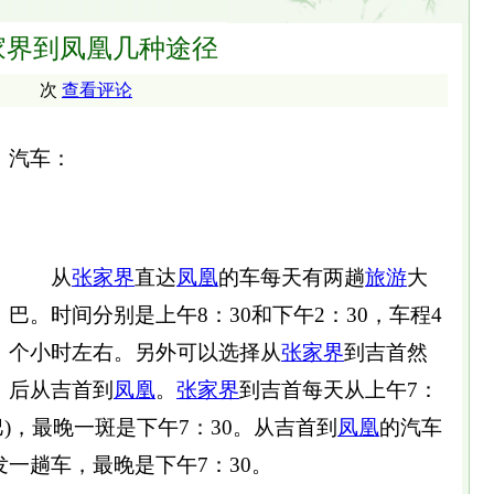
家界到凤凰几种途径
次
查看评论
汽车：
从
张家界
直达
凤凰
的车每天有两趟
旅游
大
巴。时间分别是上午8：30和下午2：30，车程4
个小时左右。另外可以选择从
张家界
到吉首然
后从吉首到
凤凰
。
张家界
到吉首每天从上午7：
)，最晚一斑是下午7：30。从吉首到
凤凰
的汽车
发一趟车，最晚是下午7：30。