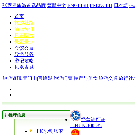
张家界旅游首选品牌
繁體中文
ENGLISH
FRENCEH
日本語
G
首页
旅游线路
酒店预订
风景图片
景区景点
会议会展
导游服务
游记攻略
凤凰古城
旅游资讯
|
天门山
|
宝峰湖
|
旅游门票
|
特产与美食
|
旅游交通
|
旅行社
推荐信息
经营许可证
L-HUN-100535
【长沙到张家