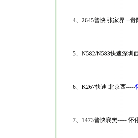
4、2645普快 张家界 --贵
5、N582/N583快速深圳西
6、K267快速 北京西-----
7、1473普快襄樊----- 怀