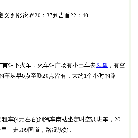
-- 遵义 到张家界20：37到吉首22：40
吉首站下火车，火车站广场有小巴车去
凤凰
，有空
的车从早6点至晚20点皆有，大约1个小时的路
车(4元左右)到汽车南站坐定时空调班车，20
公里，走209国道，路况较好。