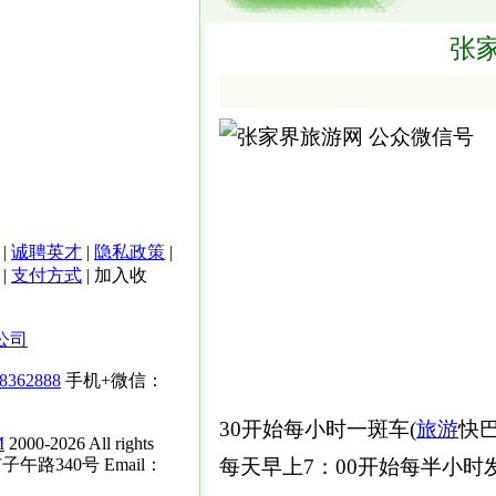
张
|
诚聘英才
|
隐私政策
|
|
支付方式
|
加入收
公司
-8362888
手机+微信：
30开始每小时一斑车(
旅游
快巴
M
2000-2026 All rights
子午路340号 Email：
每天早上7：00开始每半小时