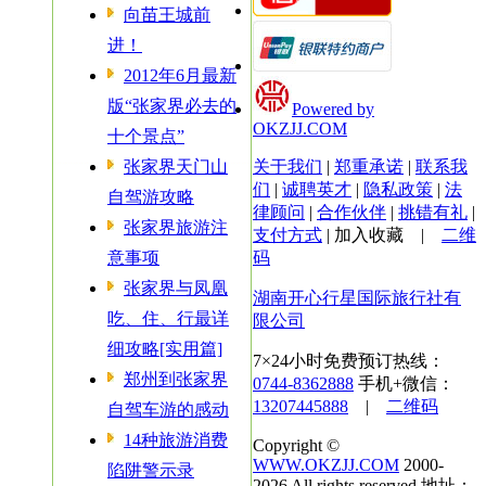
向苗王城前
进！
2012年6月最新
版“张家界必去的
Powered by
OKZJJ.COM
十个景点”
张家界天门山
关于我们
|
郑重承诺
|
联系我
们
|
诚聘英才
|
隐私政策
|
法
自驾游攻略
律顾问
|
合作伙伴
|
挑错有礼
|
张家界旅游注
支付方式
|
加入收藏
|
二维
意事项
码
张家界与凤凰
湖南开心行星国际旅行社有
吃、住、行最详
限公司
细攻略[实用篇]
7×24小时免费预订热线：
郑州到张家界
0744-8362888
手机+微信：
13207445888
|
二维码
自驾车游的感动
14种旅游消费
Copyright ©
WWW.OKZJJ.COM
2000-
陷阱警示录
2026 All rights reserved 地址：