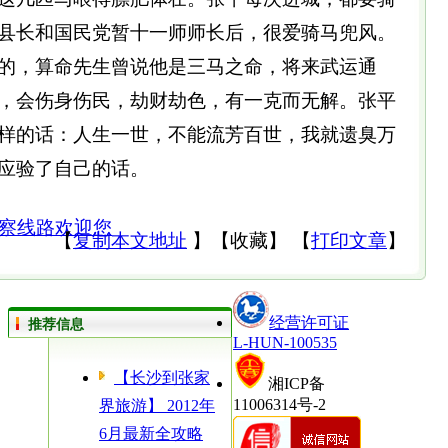
县长和国民党暂十一师师长后，很爱骑马兜风。
的，算命先生曾说他是三马之命，将来武运通
，会伤身伤民，劫财劫色，有一克而无解。张平
样的话：人生一世，不能流芳百世，我就遗臭万
应验了自己的话。
察线路欢迎您
【
复制本文地址
】
【
收藏
】
【
打印文章
】
经营许可证
推荐信息
L-HUN-100535
【长沙到张家
湘ICP备
11006314号-2
界旅游】 2012年
6月最新全攻略