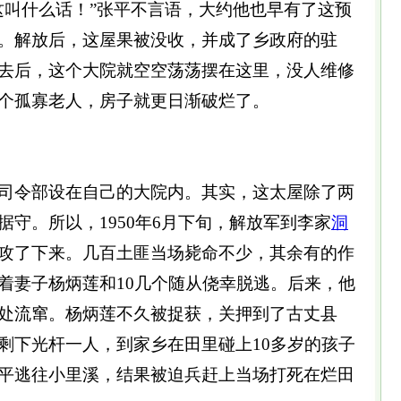
这叫什么话！”张平不言语，大约他也早有了这预
。解放后，这屋果被没收，并成了乡政府的驻
去后，这个大院就空空荡荡摆在这里，没人维修
个孤寡老人，房子就更日渐破烂了。
司令部设在自己的大院内。其实，这太屋除了两
守。所以，1950年6月下旬，解放军到李家
洞
攻了下来。几百土匪当场毙命不少，其余有的作
着妻子杨炳莲和10几个随从侥幸脱逃。后来，他
处流窜。杨炳莲不久被捉获，关押到了古丈县
剩下光杆一人，到家乡在田里碰上10多岁的孩子
平逃往小里溪，结果被迫兵赶上当场打死在烂田