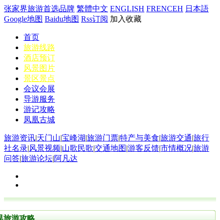
张家界旅游首选品牌
繁體中文
ENGLISH
FRENCEH
日本語
Google地图
Baidu地图
Rss订阅
加入收藏
首页
旅游线路
酒店预订
风景图片
景区景点
会议会展
导游服务
游记攻略
凤凰古城
旅游资讯
|
天门山
|
宝峰湖
|
旅游门票
|
特产与美食
|
旅游交通
|
旅行
社名录
|
风景视频
|
山歌民歌
|
交通地图
|
游客反馈
|
市情概况
|
旅游
问答
|
旅游论坛
|
阿凡达
界旅游攻略