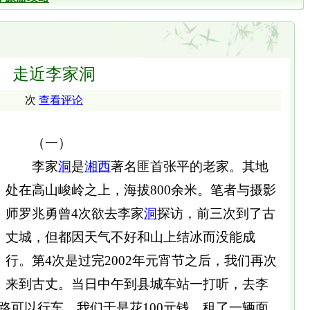
走近李家洞
次
查看评论
（一）
李家
洞
是
湘西
著名匪首张平的老家。其地
处在高山峻岭之上，海拔800余米。笔者与摄影
师罗兆勇曾4次欲去李家
洞
探访，前三次到了古
丈城，但都因天气不好和山上结冰而没能成
行。第4次是过完2002年元宵节之后，我们再次
来到古丈。当日中午到县城车站一打听，去李
路可以行车，我们于是花100元钱，租了一辆面