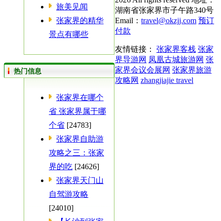
旅美见闻
湖南省张家界市子午路340号
张家界的精华
Email：
travel@okzjj.com
预订
付款
景点有哪些
友情链接：
张家界客栈
张家
界导游网
凤凰古城旅游网
张
家界会议会展网
张家界旅游
热门信息
攻略网
zhangjiajie travel
张家界在哪个
省 张家界属于哪
个省
[24783]
张家界自助游
攻略之三：张家
界的吃
[24626]
张家界天门山
自驾游攻略
[24010]