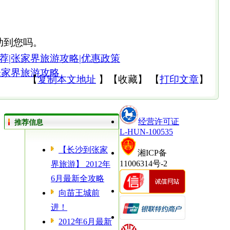
助到您吗。
荐|张家界旅游攻略|优惠政策
张家界旅游攻略
【
复制本文地址
】
【
收藏
】
【
打印文章
】
经营许可证
推荐信息
L-HUN-100535
【长沙到张家
湘ICP备
11006314号-2
界旅游】 2012年
6月最新全攻略
向苗王城前
进！
2012年6月最新