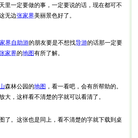
天里一定要做的事，一定要说的话，现在都可不
这无边
张家界
美丽景色好了。
家界
自助游
的朋友要是不想找
导游
的话那一定要
张家界
的
地图
有所了解。
山
森林公园的
地图
，看一看吧，会有所帮助的。
放大，这样看不清楚的字就可以看清了。
图了。这张也是同上，看不清楚的字就下载到桌