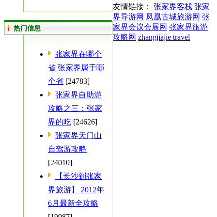
友情链接：
张家界客栈
张家
界导游网
凤凰古城旅游网
张
家界会议会展网
张家界旅游
热门信息
攻略网
zhangjiajie travel
张家界在哪个
省 张家界属于哪
个省
[24783]
张家界自助游
攻略之三：张家
界的吃
[24626]
张家界天门山
自驾游攻略
[24010]
【长沙到张家
界旅游】 2012年
6月最新全攻略
[19987]