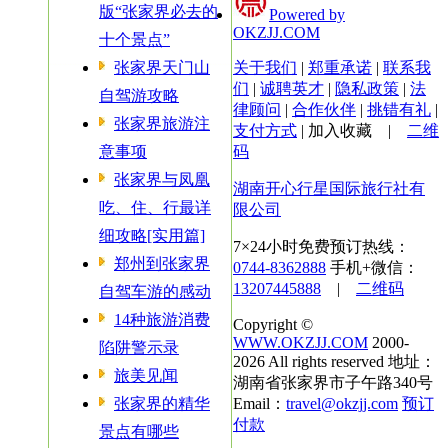
版“张家界必去的
Powered by
OKZJJ.COM
十个景点”
张家界天门山
关于我们
|
郑重承诺
|
联系我
们
|
诚聘英才
|
隐私政策
|
法
自驾游攻略
律顾问
|
合作伙伴
|
挑错有礼
|
张家界旅游注
支付方式
|
加入收藏
|
二维
意事项
码
张家界与凤凰
湖南开心行星国际旅行社有
吃、住、行最详
限公司
细攻略[实用篇]
7×24小时免费预订热线：
郑州到张家界
0744-8362888
手机+微信：
13207445888
|
二维码
自驾车游的感动
14种旅游消费
Copyright ©
WWW.OKZJJ.COM
2000-
陷阱警示录
2026 All rights reserved 地址：
旅美见闻
湖南省张家界市子午路340号
张家界的精华
Email：
travel@okzjj.com
预订
付款
景点有哪些