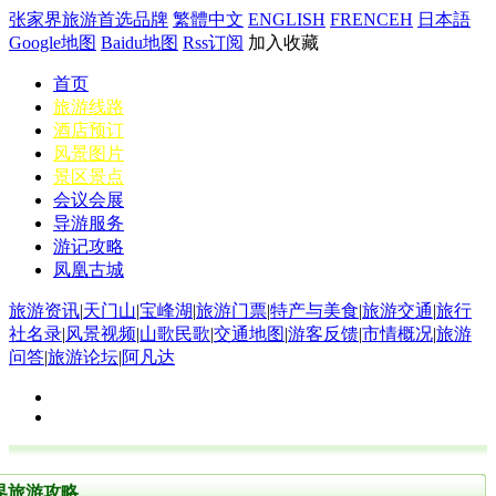
张家界旅游首选品牌
繁體中文
ENGLISH
FRENCEH
日本語
Google地图
Baidu地图
Rss订阅
加入收藏
首页
旅游线路
酒店预订
风景图片
景区景点
会议会展
导游服务
游记攻略
凤凰古城
旅游资讯
|
天门山
|
宝峰湖
|
旅游门票
|
特产与美食
|
旅游交通
|
旅行
社名录
|
风景视频
|
山歌民歌
|
交通地图
|
游客反馈
|
市情概况
|
旅游
问答
|
旅游论坛
|
阿凡达
界旅游攻略