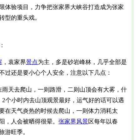
限体验项目，力争把张家界大峡谷打造成为张家
转型的重头戏。
：
寨
，袁家界
景点
为主，多是砂岩峰林，几乎全部是
不过还是要小心个人安全，注意以下几点：
在雨天去爬山，一则路滑，二则山顶会有大雾，什
、2个小时内去山顶观景最好，运气好的话可以遇
要在天气炎热的时候去爬山，一则体力消耗太
阳，人会被晒得很晕。
张家界风景
区每年以春
旅游旺季。