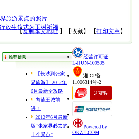
家界旅游景点的照片
行放生仪式为玉树祈福
【
复制本文地址
】
【
收藏
】
【
打印文章
】
经营许可证
推荐信息
L-HUN-100535
【长沙到张家
湘ICP备
11006314号-2
界旅游】 2012年
6月最新全攻略
向苗王城前
进！
2012年6月最新
版“张家界必去的
Powered by
OKZJJ.COM
十个景点”