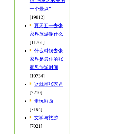
版“张家界必去的
十个景点”
[19812]
夏天五一去张
家界旅游穿什么
[11761]
什么时候去张
家界是最佳的张
家界旅游时间
[10734]
这就是张家界
[7210]
走玩湘西
[7194]
文学与旅游
[7021]