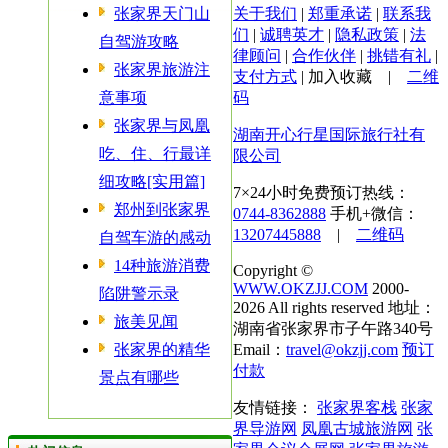
张家界天门山
关于我们
|
郑重承诺
|
联系我
们
|
诚聘英才
|
隐私政策
|
法
自驾游攻略
律顾问
|
合作伙伴
|
挑错有礼
|
张家界旅游注
支付方式
|
加入收藏
|
二维
意事项
码
张家界与凤凰
湖南开心行星国际旅行社有
吃、住、行最详
限公司
细攻略[实用篇]
7×24小时免费预订热线：
郑州到张家界
0744-8362888
手机+微信：
13207445888
|
二维码
自驾车游的感动
14种旅游消费
Copyright ©
WWW.OKZJJ.COM
2000-
陷阱警示录
2026 All rights reserved 地址：
旅美见闻
湖南省张家界市子午路340号
张家界的精华
Email：
travel@okzjj.com
预订
付款
景点有哪些
友情链接：
张家界客栈
张家
界导游网
凤凰古城旅游网
张