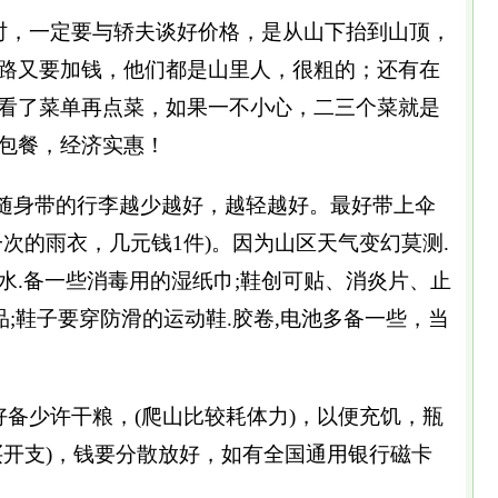
时，一定要与轿夫谈好价格，是从山下抬到山顶，
路又要加钱，他们都是山里人，很粗的；还有在
看了菜单再点菜，如果一不小心，二三个菜就是
包餐，经济实惠！
随身带的行李越少越好，越轻越好。最好带上伞
次的雨衣，几元钱1件)。因为山区天气变幻莫测.
水.备一些消毒用的湿纸巾;鞋创可贴、消炎片、止
品;鞋子要穿防滑的运动鞋.胶卷,电池多备一些，当
好备少许干粮，(爬山比较耗体力)，以便充饥，瓶
买开支)，钱要分散放好，如有全国通用银行磁卡