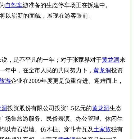
为
自驾车
游准备的生态停车场正在拆建中。
园将以崭新的面貌，展现在游客眼前。
来说，是不平凡的一年；对于张家界对于
黄龙洞
来
一年中，在全市人民的共同努力下，
黄龙洞
投资
旅游
企业在2009年度更是负重奋进、迎难而上，
龙洞
投资股份有限公司投资1.5亿元的
黄龙洞
生态
广场集旅游服务、民俗表演、办公管理、休闲生
均以青石岩墙、仿木柱、穿斗青瓦及
土家族
独有