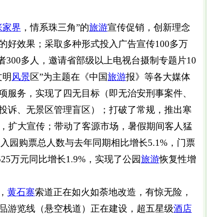
张家界
，情系珠三角”的
旅游
宣传促销，创新理念
的好效果；采取多种形式投入广告宣传100多万
者300多人，邀请省部级以上电视台摄制专题片10
文明
风景
区”为主题在《中国
旅游
报》等各大媒体
项服务，实现了四无目标（即无治安刑事案件、
投诉、无景区管理盲区）；打破了常规，推出寒
园，扩大宣传；带动了客源市场，暑假期间客人猛
止，入园购票总人数与去年同期相比增长5.1%，门票
6625万元同比增长1.9%，实现了公园
旅游
恢复性增
，
黄石寨
索道正在如火如荼地改造，有惊无险，
品游览线（悬空栈道）正在建设，超五星级
酒店