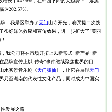
人数增长了44.96%，在韩团下降的大趋势下，港澳
202.57%。
品牌，我景区举办了
天门
山寺开光，赛买提二次挑
了很好媒体效应和宣传效果，进一步扩大了“美丽
力！
满，我公司将在市场开拓上以新形式+新产品+新
在品牌宣传上以“传奇”事件继续聚焦世界的目
山水实景音乐剧《
天门狐仙
》，让它在展现
天门
界乃至湖南的代表性文化产品，同时成为中国实
异性发展之路