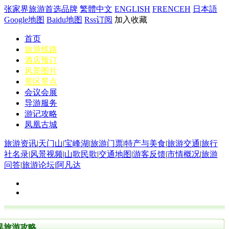
张家界旅游首选品牌
繁體中文
ENGLISH
FRENCEH
日本語
Google地图
Baidu地图
Rss订阅
加入收藏
首页
旅游线路
酒店预订
风景图片
景区景点
会议会展
导游服务
游记攻略
凤凰古城
旅游资讯
|
天门山
|
宝峰湖
|
旅游门票
|
特产与美食
|
旅游交通
|
旅行
社名录
|
风景视频
|
山歌民歌
|
交通地图
|
游客反馈
|
市情概况
|
旅游
问答
|
旅游论坛
|
阿凡达
界旅游攻略