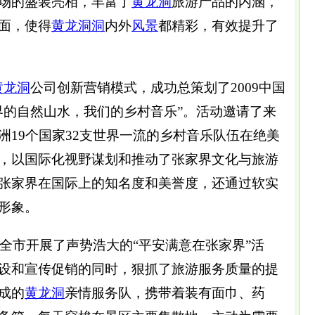
场的盛装亮相，丰富了
黄龙洞
旅游产品的内涵，
面，使得
黄龙洞
洞
内外
风景
都精彩，有效提升了
黄龙洞
公司创新营销模式，成功总策划了2009中国
界的自然山水，我们的乡村音乐”。活动邀请了来
洲19个国家32支世界一流的乡村音乐队伍在绝美
，以国际化视野谋划和推动了张家界文化与旅游
张家界在国际上的知名度和美誉度，还通过软实
形象。
市开展了声势浩大的“平安满意在张家界”活
设和宣传促销的同时，狠抓了旅游服务质量的提
成的
黄龙洞
亲情服务队，携带着装有面巾、药