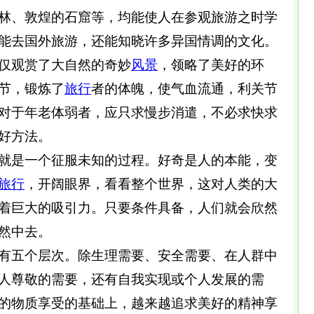
林、敦煌的石窟等，均能使人在参观旅游之时学
能去国外旅游，还能知晓许多异国情调的文化。
观赏了大自然的奇妙
风景
，领略了美好的环
节，锻炼了
旅行
者的体魄，使气血流通，利关节
对于年老体弱者，应只求慢步消遣，不必求快求
好方法。
是一个征服未知的过程。好奇是人的本能，变
旅行
，开阔眼界，看看整个世界，这对人类的大
着巨大的吸引力。只要条件具备，人们就会欣然
然中去。
五个层次。除生理需要、安全需要、在人群中
人尊敬的需要，还有自我实现或个人发展的需
的物质享受的基础上，越来越追求美好的精神享