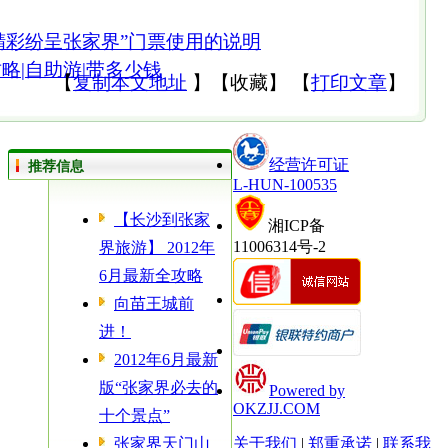
精彩纷呈张家界”门票使用的说明
略|自助游|带多少钱
【
复制本文地址
】
【
收藏
】
【
打印文章
】
经营许可证
推荐信息
L-HUN-100535
【长沙到张家
湘ICP备
11006314号-2
界旅游】 2012年
6月最新全攻略
向苗王城前
进！
2012年6月最新
版“张家界必去的
Powered by
OKZJJ.COM
十个景点”
张家界天门山
关于我们
|
郑重承诺
|
联系我