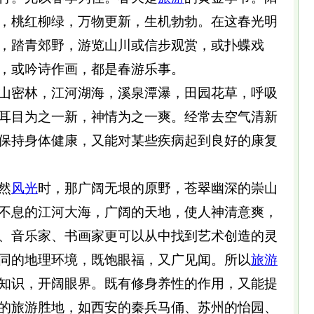
，桃红柳绿，万物更新，生机勃勃。在这春光明
，踏青郊野，游览山川或信步观赏，或扑蝶戏
，或吟诗作画，都是春游乐事。
密林，江河湖海，溪泉潭瀑，田园花草，呼吸
耳目为之一新，神情为之一爽。经常去空气清新
保持身体健康，又能对某些疾病起到良好的康复
然
风光
时，那广阔无垠的原野，苍翠幽深的崇山
不息的江河大海，广阔的天地，使人神清意爽，
、音乐家、书画家更可以从中找到艺术创造的灵
同的地理环境，既饱眼福，又广见闻。所以
旅游
知识，开阔眼界。既有修身养性的作用，又能提
的旅游胜地，如西安的秦兵马俑、苏州的怡园、