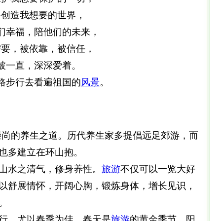
去创造我想要的世界，
们幸福，陪他们的未来，
需要，被依靠，被信任，
被一直，深深爱着。
路步行去看遍祖国的
风景
。
崇尚的养生之道。历代养生家多提倡远足郊游，而
也多建立在环山抱。
山水之清气，修身养性。
旅游
不仅可以一览大好
以舒展情怀，开阔心胸，锻炼身体，增长见识，
。
行。尤以春季为佳。春天是
旅游
的黄金季节。阳