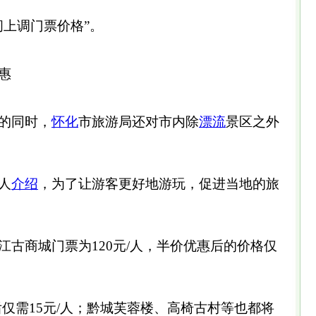
间上调门票价格”。
惠
的同时，
怀化
市旅游局还对市内除
漂流
景区之外
人
介绍
，为了让游客更好地游玩，促进当地的旅
江古商城门票为120元/人，半价优惠后的价格仅
后仅需15元/人；黔城芙蓉楼、高椅古村等也都将