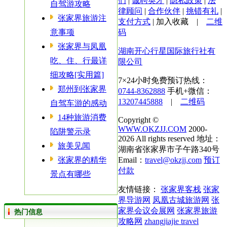
们
|
诚聘英才
|
隐私政策
|
法
自驾游攻略
律顾问
|
合作伙伴
|
挑错有礼
|
张家界旅游注
支付方式
|
加入收藏
|
二维
意事项
码
张家界与凤凰
湖南开心行星国际旅行社有
吃、住、行最详
限公司
细攻略[实用篇]
7×24小时免费预订热线：
郑州到张家界
0744-8362888
手机+微信：
13207445888
|
二维码
自驾车游的感动
14种旅游消费
Copyright ©
WWW.OKZJJ.COM
2000-
陷阱警示录
2026 All rights reserved 地址：
旅美见闻
湖南省张家界市子午路340号
张家界的精华
Email：
travel@okzjj.com
预订
付款
景点有哪些
友情链接：
张家界客栈
张家
界导游网
凤凰古城旅游网
张
家界会议会展网
张家界旅游
热门信息
攻略网
zhangjiajie travel