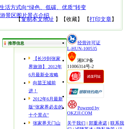
生活方式向“绿色、低碳、优质”转变
旅游景区图片景点介绍
【
复制本文地址
】
【
收藏
】
【
打印文章
】
经营许可证
推荐信息
L-HUN-100535
【长沙到张家
湘ICP备
11006314号-2
界旅游】 2012年
6月最新全攻略
向苗王城前
进！
2012年6月最新
版“张家界必去的
Powered by
OKZJJ.COM
十个景点”
张家界天门山
关于我们
|
郑重承诺
|
联系我