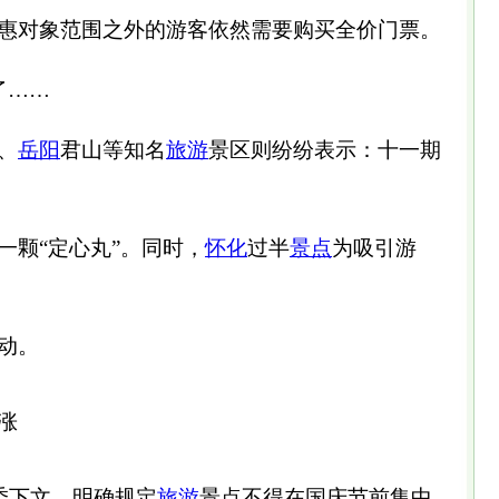
惠对象范围之外的游客依然需要购买全价门票。
了……
、
岳阳
君山等知名
旅游
景区则纷纷表示：十一期
一颗“定心丸”。同时，
怀化
过半
景点
为吸引游
动。
涨
委下文，明确规定
旅游
景点不得在国庆节前集中