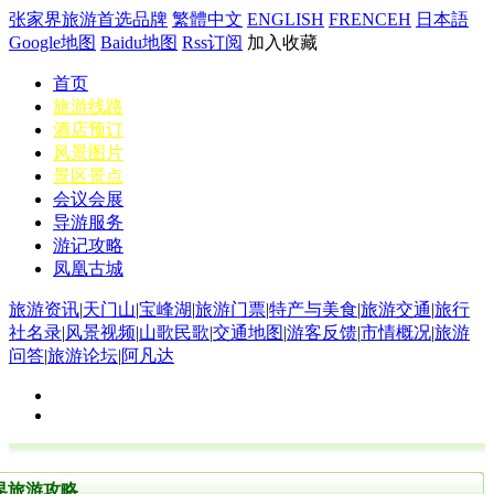
张家界旅游首选品牌
繁體中文
ENGLISH
FRENCEH
日本語
Google地图
Baidu地图
Rss订阅
加入收藏
首页
旅游线路
酒店预订
风景图片
景区景点
会议会展
导游服务
游记攻略
凤凰古城
旅游资讯
|
天门山
|
宝峰湖
|
旅游门票
|
特产与美食
|
旅游交通
|
旅行
社名录
|
风景视频
|
山歌民歌
|
交通地图
|
游客反馈
|
市情概况
|
旅游
问答
|
旅游论坛
|
阿凡达
界旅游攻略