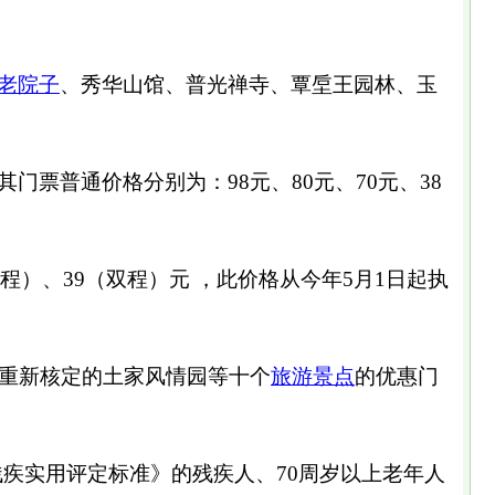
老院子
、秀华山馆、普光禅寺、覃垕王园林、玉
门票普通价格分别为：98元、80元、70元、38
全程）、39（双程）元 ，此价格从今年5月1日起执
重新核定的土家风情园等十个
旅游
景点
的优惠门
残疾实用评定标准》的残疾人、70周岁以上老年人