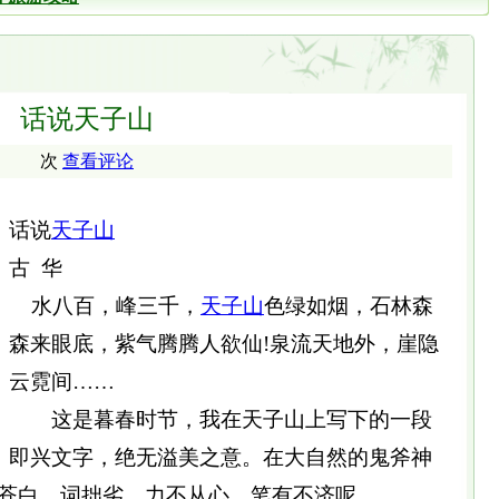
话说天子山
次
查看评论
话说
天子山
古 华
水八百，峰三千，
天子山
色绿如烟，石林森
森来眼底，紫气腾腾人欲仙!泉流天地外，崖隐
云霓间……
这是暮春时节，我在天子山上写下的一段
即兴文字，绝无溢美之意。在大自然的鬼斧神
苍白，词拙劣，力不从心，笔有不济呢。