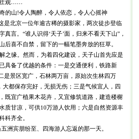
壮观……
的山!令人陶醉，令人依恋，令人心摇神
，这是北京一位年逾古稀的摄影家，两次徒步登临
真言。“谁人识得‘天子’面，归来不看天下山”，
山后喜不自禁，留下的一幅笔墨奔放的狂草。
解之缘。然而，为着四化建设，天子山首先应是
已具备了优越的条件：一是交通便利，铁路新
；二是景区宽广，石林两万亩，原始次生林四万
亩，大都保存完好，无损无伤；三是气候宜人，四
，既宜广植果木花卉，又宜修筑道路，建造楼榭
水质甘凉，可供10万游人饮用；六是自然资源丰
科科齐全。
五洲宾朋纷至、四海游人忘返的那一天。