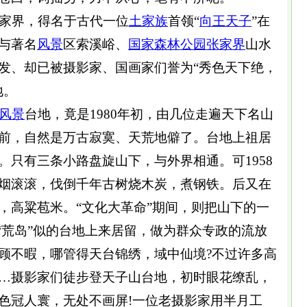
家界，得名于古代一位
土家族
首领“
向王天子
”在
与著名
风景
区索溪峪、
国家森林公园
张家界
山水
发、却已被摄影家、国画家们誉为“秀色天下绝，
地。
风景
台地，竟是1980年初，由几位走遍天下名山
前，自然是万古寂寞、天荒地僻了。台地上祖居
。只有三条小路盘旋山下，与外界相通。可1958
烟滚滚，伐倒千年古树烧木炭，煮钢铁。后又在
，高粱苞米。“文化大革命”期间，则把山下的一
“荒岛”似的台地上来居留，做为群众专政的流放
顾不暇，哪管得天台锦绣，域中仙境?不过许多高
…摄影家们徒步登天子山台地，初时眼花缭乱，
色冠人寰，无处不画屏!一位老摄影家用半月工