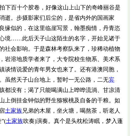
，拍下百十个胶卷，好像这山上山下的奇峰丽谷是
消逝。步摄影家们后尘的，是省内外的国画家
良缘似的，在这里临崖写景，翰墨痴情，丹青恣
心境……此后天子山这陌生的名字，开始见诸于
的社会影响。于是森林考察队来了，珍稀动植物
，岩溶地质学者来了，大专院校生物系、美术系
镇谈情说爱的青年男女也来了。还有港澳同胞，
。虽然天子山台地上，暂时一无公路，二无
宾
孩都没有；渴了只能喝满山上哗哗流淌、甘凉清
山上倒挂金钟似的野生猕猴桃及自备的干粮。如
宿
土家族
兄弟的木屋，坐火塘，喝熬茶，听老人
”(
土家族
吹奏)演奏。真个是头枕松涛眠，梦入蓬