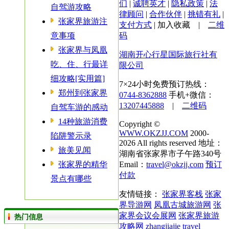
们
|
诚聘英才
|
隐私政策
|
法
自驾游攻略
律顾问
|
合作伙伴
|
挑错有礼
|
张家界旅游注
支付方式
|
加入收藏
|
二维
意事项
码
张家界与凤凰
湖南开心行星国际旅行社有
吃、住、行最详
限公司
细攻略[实用篇]
7×24小时免费预订热线：
郑州到张家界
0744-8362888
手机+微信：
13207445888
|
二维码
自驾车游的感动
14种旅游消费
Copyright ©
WWW.OKZJJ.COM
2000-
陷阱警示录
2026 All rights reserved 地址：
旅美见闻
湖南省张家界市子午路340号
张家界的精华
Email：
travel@okzjj.com
预订
付款
景点有哪些
友情链接：
张家界客栈
张家
界导游网
凤凰古城旅游网
张
家界会议会展网
张家界旅游
热门信息
攻略网
zhangjiajie travel