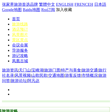
张家界旅游首选品牌
繁體中文
ENGLISH
FRENCEH
日本語
Google地图
Baidu地图
Rss订阅
加入收藏
首页
旅游线路
酒店预订
风景图片
景区景点
会议会展
导游服务
游记攻略
凤凰古城
旅游资讯
|
天门山
|
宝峰湖
|
旅游门票
|
特产与美食
|
旅游交通
|
旅行
社名录
|
风景视频
|
山歌民歌
|
交通地图
|
游客反馈
|
市情概况
|
旅游
问答
|
旅游论坛
|
阿凡达
界旅游攻略