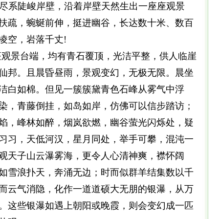
尽系陡峻岸壁，沿着岸壁天然生出一座座观景
扶疏，蜿蜒前伸，挺进幽谷，长达数十米、数百
凌空，岩落千丈!
观景台端，均有青石覆顶，光洁平整，供人临崖
仙邦。且晨昏昼雨，景观变幻，无极无限。晨坐
洁白如棉。但见一簇簇黛青色石峰从雾气中浮
染，青藤倒挂，如岛如岸，仿佛可以信步踏访；
焰，峰林如醉，烟岚欲燃，幽谷萤光闪烁处，疑
习习，天低河汉，星月同处，举手可攀，混沌一
观天子山云瀑雾海，更令人心清神爽，襟怀阔
如雪浪扑天，奔涌无边；时而似群羊结集数以千
而云气消隐，化作一道道硕大无朋的银瀑，从万
。这些银瀑如遇上朝阳或晚霞，则会变幻成一匹