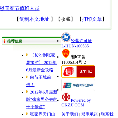
慰问春节值班人员
【
复制本文地址
】
【
收藏
】
【
打印文章
】
经营许可证
推荐信息
L-HUN-100535
【长沙到张家
湘ICP备
11006314号-2
界旅游】 2012年
6月最新全攻略
向苗王城前
进！
2012年6月最新
版“张家界必去的
Powered by
OKZJJ.COM
十个景点”
张家界天门山
关于我们
|
郑重承诺
|
联系我