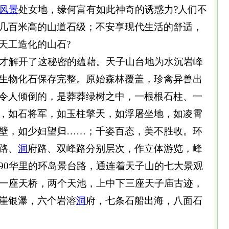
风景
处女地，缘何富有如此神奇的诱惑力?人们不
几百米高的山道石级；不安享现代生活的舒适，
天工造化的山石?
才解开了这秘密的蕴藉。天子山台地为水沉岩峰
生物化石保存完整。原始森林覆盖，珍禽异兽出
令人倾倒的，是莽莽绿树之中，一根根石柱、一
，如石将军，如玉柱擎天，如浮屠坐地，如凌霄
壁，如少妇望归……；千姿百态，美不胜收。环
路、
洞
府路、双峰路分别层次，作立体游览，峰
90华里的环岛景台路，通连着天子山的七大景观
及一座天桥，两个天池，上中下三座天子庙古迹，
崖银瀑，六个岩溶
洞
府，七条石船出海，八面石